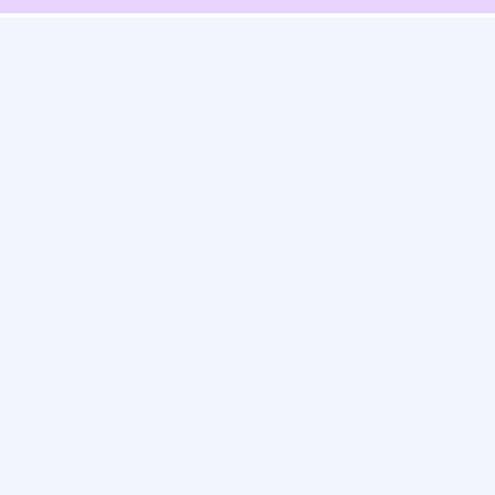
 consejos de apuestas