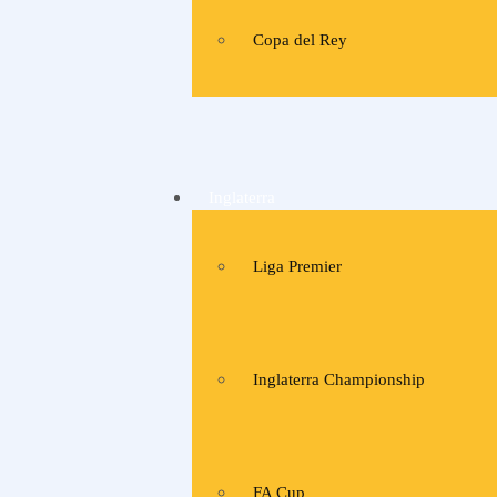
Copa del Rey
Inglaterra
Liga Premier
Inglaterra Championship
FA Cup