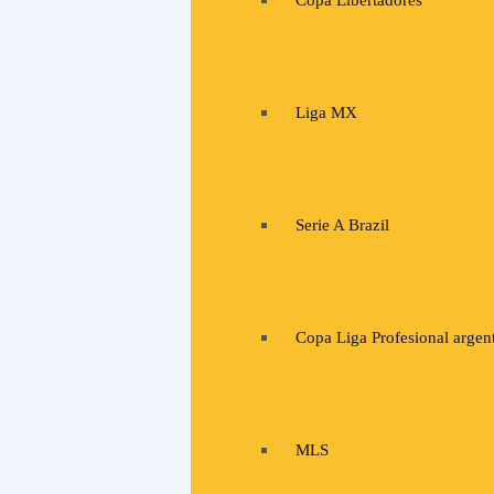
Copa Libertadores
Liga MX
Serie A Brazil
Copa Liga Profesional argen
MLS