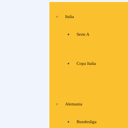
Italia
Serie A
Copa Italia
Alemania
Bundesliga