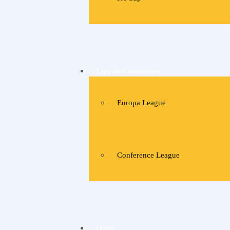
Liga de Campeones
Europa League
Conference League
Otras