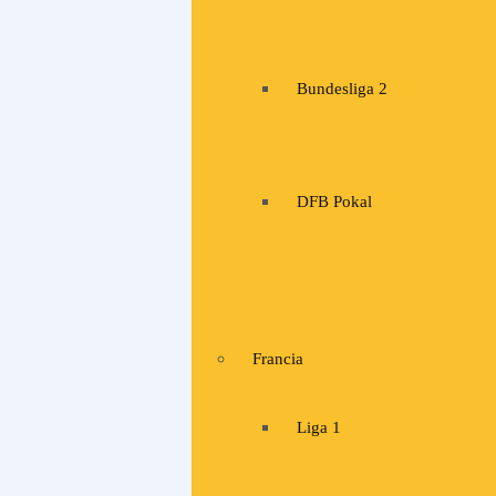
Bundesliga 2
DFB Pokal
Francia
Liga 1