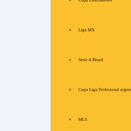
Copa Libertadores
Liga MX
Serie A Brazil
Copa Liga Profesional argen
MLS