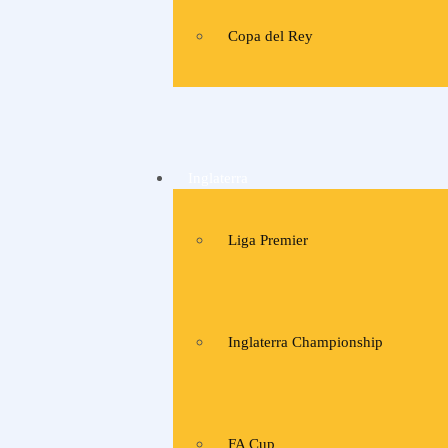
Copa del Rey
Inglaterra
Liga Premier
Inglaterra Championship
FA Cup