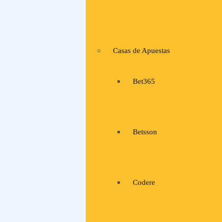
Casas de Apuestas
Bet365
Betsson
Codere