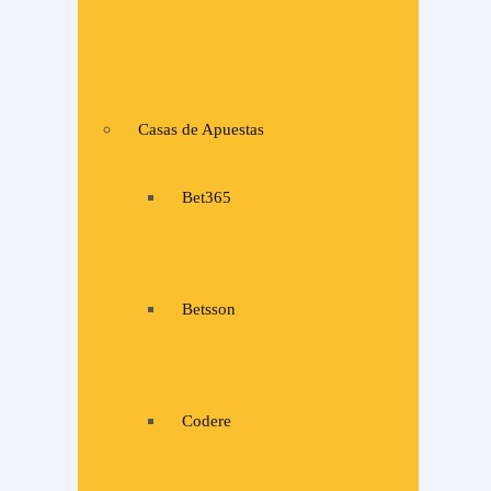
Casas de Apuestas
Bet365
Betsson
Codere