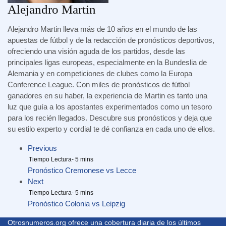
Alejandro Martin
Alejandro Martin lleva más de 10 años en el mundo de las
apuestas de fútbol y de la redacción de pronósticos deportivos,
ofreciendo una visión aguda de los partidos, desde las
principales ligas europeas, especialmente en la Bundeslia de
Alemania y en competiciones de clubes como la Europa
Conference League. Con miles de pronósticos de fútbol
ganadores en su haber, la experiencia de Martin es tanto una
luz que guía a los apostantes experimentados como un tesoro
para los recién llegados. Descubre sus pronósticos y deja que
su estilo experto y cordial te dé confianza en cada uno de ellos.
Previous
Pronóstico Cremonese vs Lecce
Next
Pronóstico Colonia vs Leipzig
Otrosnumeros.org ofrece una cobertura diaria de los últimos