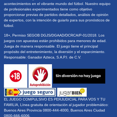
acontecimientos en el vibrante mundo del fútbol. Nuestro equipo
de profesionales experimentados tiene como objetivo
proporcionar previas de partidos detallados, análisis de opinión
de expertos, con la intención de guiarlo para sus pronósticos de
fútbol.
18+, Permiso SEGOB DGJS/DGAAD/DCRCA/P-01/2018. Los
juegos con apuestas están prohibidos para menores de edad.
Juega de manera responsable. El juego tiene el principal
propósito del entretenimiento, la diversión y el esparcimiento.
Responsable: Ganador Azteca, S.A.P.I. de C.V.
EL JUEGO COMPULSIVO ES PERJUDICIAL PARA VOS Y TU
FAMILIA, Línea gratuita de orientación al jugador problemático:
Buenos Aires Provincia 0800-444-4000, Buenos Aires Ciudad
0800-666-6006.