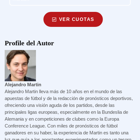
VER CUOTAS
Profile del Autor
Alejandro Martin
Alejandro Martin lleva más de 10 años en el mundo de las
apuestas de fútbol y de la redacción de pronósticos deportivos,
ofreciendo una visión aguda de los partidos, desde las
principales ligas europeas, especialmente en la Bundeslia de
Alemania y en competiciones de clubes como la Europa
Conference League. Con miles de pronósticos de fútbol
ganadores en su haber, la experiencia de Martin es tanto una
luz que guía a los apostantes experimentados como un tesoro