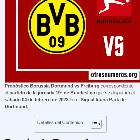
Pronóstico Borussia Dortmund vs Freiburg
correspondiente
al
partido de la jornada 19ª de Bundesliga
que se disputará el
sábado 04 de febrero de 2023
en el
Signal Iduna Park de
Dortmund
.
Detalles del Contenido