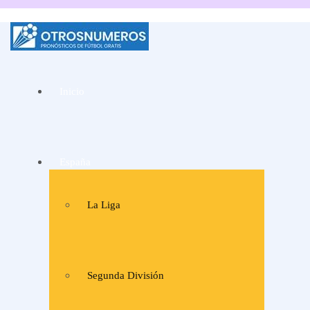
La mejor web de
Pronósticos de fútbol
Inicio
y consejos de apuestas
de expertos
España
La Liga
Segunda División