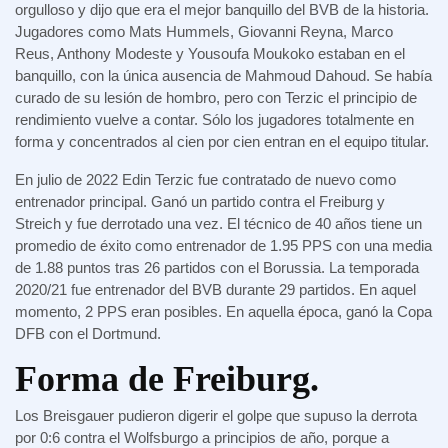
orgulloso y dijo que era el mejor banquillo del BVB de la historia.
Jugadores como Mats Hummels, Giovanni Reyna, Marco
Reus, Anthony Modeste y Yousoufa Moukoko estaban en el
banquillo, con la única ausencia de Mahmoud Dahoud. Se había
curado de su lesión de hombro, pero con Terzic el principio de
rendimiento vuelve a contar. Sólo los jugadores totalmente en
forma y concentrados al cien por cien entran en el equipo titular.
En julio de 2022 Edin Terzic fue contratado de nuevo como
entrenador principal. Ganó un partido contra el Freiburg y
Streich y fue derrotado una vez. El técnico de 40 años tiene un
promedio de éxito como entrenador de 1.95 PPS con una media
de 1.88 puntos tras 26 partidos con el Borussia. La temporada
2020/21 fue entrenador del BVB durante 29 partidos. En aquel
momento, 2 PPS eran posibles. En aquella época, ganó la Copa
DFB con el Dortmund.
Forma de Freiburg.
Los Breisgauer pudieron digerir el golpe que supuso la derrota
por 0:6 contra el Wolfsburgo a principios de año, porque a