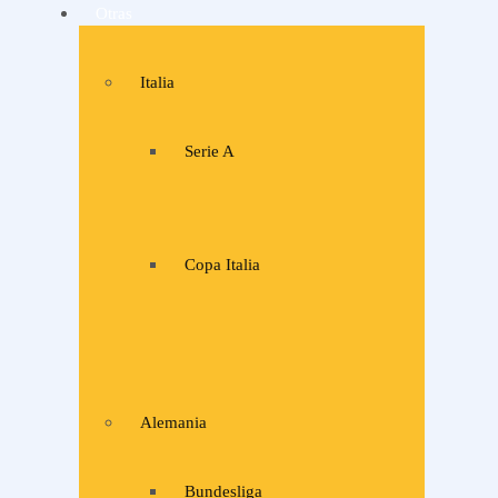
Otras
Italia
Serie A
Copa Italia
Alemania
Bundesliga