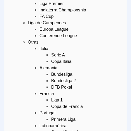
Liga Premier
Inglaterra Championship
FA Cup
Liga de Campeones
Europa League
Conference League
Otras
Italia
Serie A
Copa Italia
Alemania
Bundesliga
Bundesliga 2
DFB Pokal
Francia
Liga 1
Copa de Francia
Portugal
Primera Liga
Latinoamérica