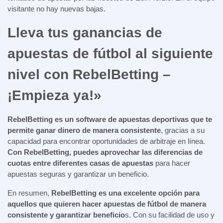
visitante no hay nuevas bajas.
Lleva tus ganancias de
apuestas de fútbol al siguiente
nivel con RebelBetting –
¡Empieza ya!»
RebelBetting es un software de apuestas deportivas que te
permite ganar dinero de manera consistente
, gracias a su
capacidad para encontrar oportunidades de arbitraje en línea.
Con RebelBetting, puedes aprovechar las diferencias de
cuotas entre diferentes casas de apuestas
para hacer
apuestas seguras y garantizar un beneficio.
En resumen,
RebelBetting es una excelente opción para
aquellos que quieren hacer apuestas de fútbol de manera
consistente y garantizar beneficio
s. Con su facilidad de uso y