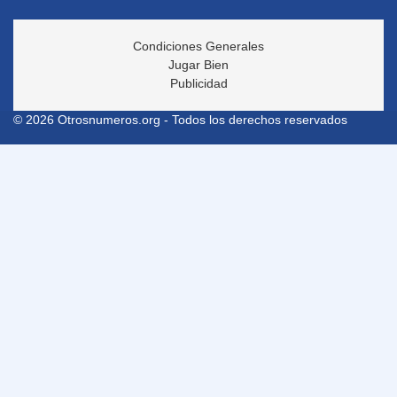
Condiciones Generales
Jugar Bien
Publicidad
© 2026 Otrosnumeros.org - Todos los derechos reservados