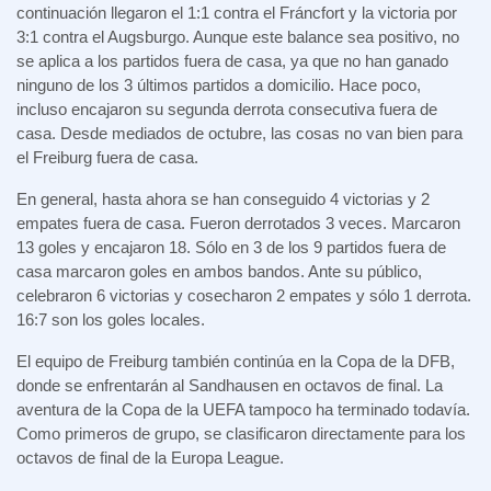
continuación llegaron el 1:1 contra el Fráncfort y la victoria por
3:1 contra el Augsburgo. Aunque este balance sea positivo, no
se aplica a los partidos fuera de casa, ya que no han ganado
ninguno de los 3 últimos partidos a domicilio. Hace poco,
incluso encajaron su segunda derrota consecutiva fuera de
casa. Desde mediados de octubre, las cosas no van bien para
el Freiburg fuera de casa.
En general, hasta ahora se han conseguido 4 victorias y 2
empates fuera de casa. Fueron derrotados 3 veces. Marcaron
13 goles y encajaron 18. Sólo en 3 de los 9 partidos fuera de
casa marcaron goles en ambos bandos. Ante su público,
celebraron 6 victorias y cosecharon 2 empates y sólo 1 derrota.
16:7 son los goles locales.
El equipo de Freiburg también continúa en la Copa de la DFB,
donde se enfrentarán al Sandhausen en octavos de final. La
aventura de la Copa de la UEFA tampoco ha terminado todavía.
Como primeros de grupo, se clasificaron directamente para los
octavos de final de la Europa League.