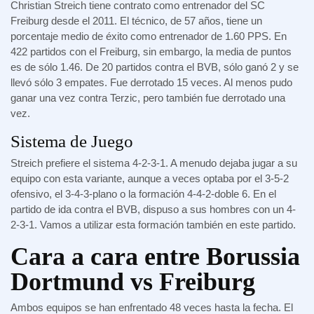
Christian Streich tiene contrato como entrenador del SC
Freiburg desde el 2011. El técnico, de 57 años, tiene un
porcentaje medio de éxito como entrenador de 1.60 PPS. En
422 partidos con el Freiburg, sin embargo, la media de puntos
es de sólo 1.46. De 20 partidos contra el BVB, sólo ganó 2 y se
llevó sólo 3 empates. Fue derrotado 15 veces. Al menos pudo
ganar una vez contra Terzic, pero también fue derrotado una
vez.
Sistema de Juego
Streich prefiere el sistema 4-2-3-1. A menudo dejaba jugar a su
equipo con esta variante, aunque a veces optaba por el 3-5-2
ofensivo, el 3-4-3-plano o la formación 4-4-2-doble 6. En el
partido de ida contra el BVB, dispuso a sus hombres con un 4-
2-3-1. Vamos a utilizar esta formación también en este partido.
Cara a cara entre Borussia
Dortmund vs Freiburg
Ambos equipos se han enfrentado 48 veces hasta la fecha. El