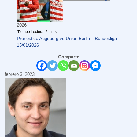
2026
Pronóstico Augsburg vs Union Berlin – Bundesliga –
15/01/2026
Comparte
febrero 3, 2023