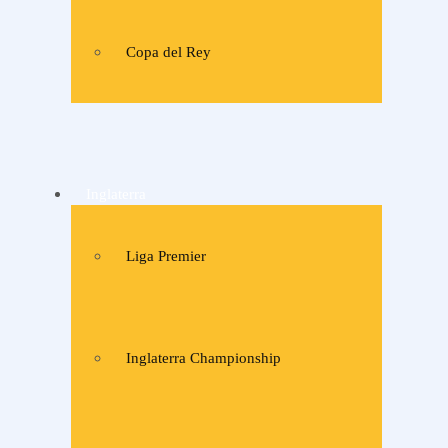
Copa del Rey
Inglaterra
Liga Premier
Inglaterra Championship