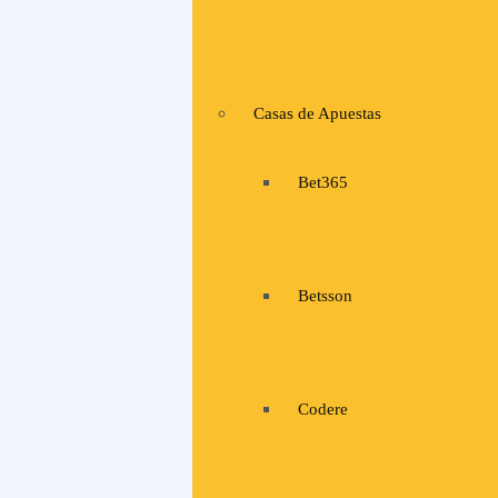
Casas de Apuestas
Bet365
Betsson
Codere