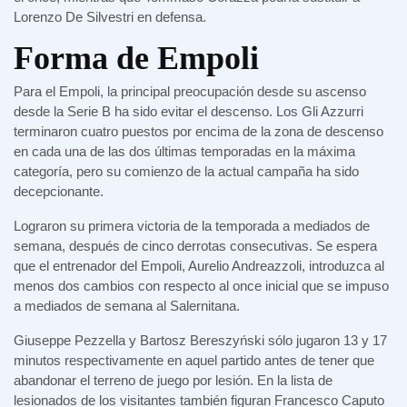
Lorenzo De Silvestri en defensa.
Forma de Empoli
Para el Empoli, la principal preocupación desde su ascenso
desde la Serie B ha sido evitar el descenso. Los Gli Azzurri
terminaron cuatro puestos por encima de la zona de descenso
en cada una de las dos últimas temporadas en la máxima
categoría, pero su comienzo de la actual campaña ha sido
decepcionante.
Lograron su primera victoria de la temporada a mediados de
semana, después de cinco derrotas consecutivas. Se espera
que el entrenador del Empoli, Aurelio Andreazzoli, introduzca al
menos dos cambios con respecto al once inicial que se impuso
a mediados de semana al Salernitana.
Giuseppe Pezzella y Bartosz Bereszyński sólo jugaron 13 y 17
minutos respectivamente en aquel partido antes de tener que
abandonar el terreno de juego por lesión. En la lista de
lesionados de los visitantes también figuran Francesco Caputo