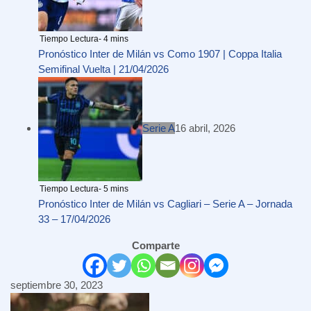
Pronóstico Inter de Milán vs Como 1907 | Coppa Italia
Semifinal Vuelta | 21/04/2026
Serie A
16 abril, 2026
Pronóstico Inter de Milán vs Cagliari – Serie A – Jornada
33 – 17/04/2026
Comparte
septiembre 30, 2023