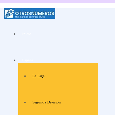
La mejor web de
Pronósticos de fútbol
Inicio
y consejos de apuestas
de expertos
España
La Liga
Segunda División