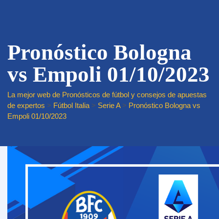
Pronóstico Bologna
vs Empoli 01/10/2023
La mejor web de Pronósticos de fútbol y consejos de apuestas
de expertos
>
Fútbol Italia
>
Serie A
>
Pronóstico Bologna vs
Empoli 01/10/2023