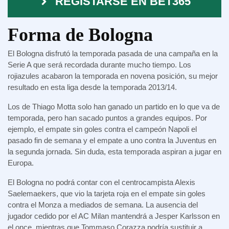
REGISTARSE EN BET365
Forma de Bologna
El Bologna disfrutó la temporada pasada de una campaña en la
Serie A que será recordada durante mucho tiempo. Los
rojiazules acabaron la temporada en novena posición, su mejor
resultado en esta liga desde la temporada 2013/14.
Los de Thiago Motta solo han ganado un partido en lo que va de
temporada, pero han sacado puntos a grandes equipos. Por
ejemplo, el empate sin goles contra el campeón Napoli el
pasado fin de semana y el empate a uno contra la Juventus en
la segunda jornada. Sin duda, esta temporada aspiran a jugar en
Europa.
El Bologna no podrá contar con el centrocampista Alexis
Saelemaekers, que vio la tarjeta roja en el empate sin goles
contra el Monza a mediados de semana. La ausencia del
jugador cedido por el AC Milan mantendrá a Jesper Karlsson en
el once, mientras que Tommaso Corazza podría sustituir a