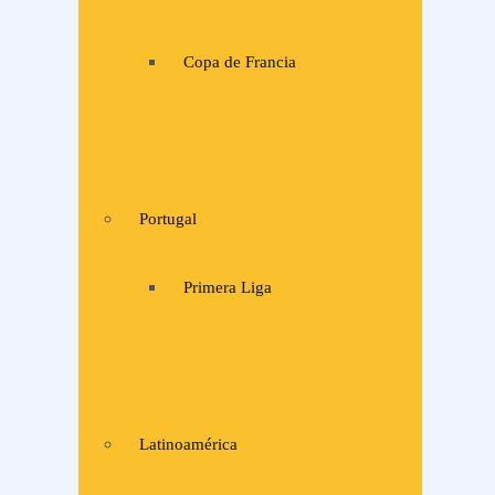
Copa de Francia
Portugal
Primera Liga
Latinoamérica