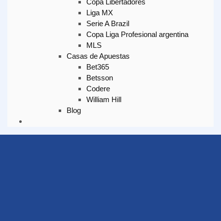
Copa Libertadores
Liga MX
Serie A Brazil
Copa Liga Profesional argentina
MLS
Casas de Apuestas
Bet365
Betsson
Codere
William Hill
Blog