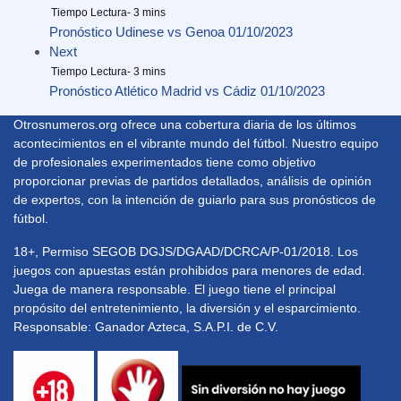
Pronóstico Udinese vs Genoa 01/10/2023
Next
Pronóstico Atlético Madrid vs Cádiz 01/10/2023
Otrosnumeros.org ofrece una cobertura diaria de los últimos
acontecimientos en el vibrante mundo del fútbol. Nuestro equipo
de profesionales experimentados tiene como objetivo
proporcionar previas de partidos detallados, análisis de opinión
de expertos, con la intención de guiarlo para sus pronósticos de
fútbol.
18+, Permiso SEGOB DGJS/DGAAD/DCRCA/P-01/2018. Los
juegos con apuestas están prohibidos para menores de edad.
Juega de manera responsable. El juego tiene el principal
propósito del entretenimiento, la diversión y el esparcimiento.
Responsable: Ganador Azteca, S.A.P.I. de C.V.