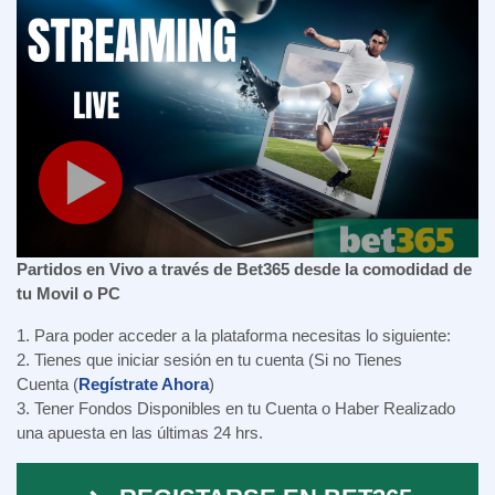
Partidos en Vivo a través de Bet365 desde la comodidad de
tu Movil o PC
1. Para poder acceder a la plataforma necesitas lo siguiente:
2. Tienes que iniciar sesión en tu cuenta (Si no Tienes
Cuenta (
Regístrate Ahora
)
3. Tener Fondos Disponibles en tu Cuenta o Haber Realizado
una apuesta en las últimas 24 hrs.