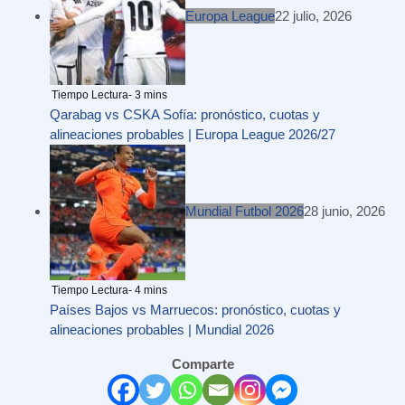
Europa League
22 julio, 2026
Qarabag vs CSKA Sofía: pronóstico, cuotas y
alineaciones probables | Europa League 2026/27
Mundial Futbol 2026
28 junio, 2026
Países Bajos vs Marruecos: pronóstico, cuotas y
alineaciones probables | Mundial 2026
Comparte