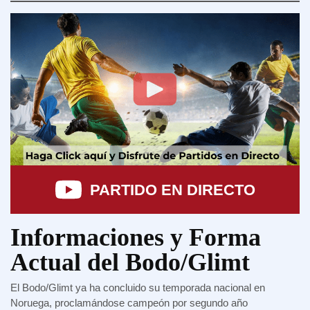
PARTIDO EN DIRECTO
Informaciones y Forma
Actual del Bodo/Glimt
El Bodo/Glimt ya ha concluido su temporada nacional en
Noruega, proclamándose campeón por segundo año