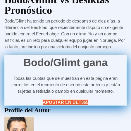
Pronóstico
Bodo/Glimt ha tenido un periodo de descanso de diez días, a
diferencia del Besiktas, que recientemente disputó un exigente
partido contra el Fenerbahçe. Con un clima frío y un campo
artificial, es un reto para cualquier equipo jugar en Noruega. Por
lo tanto, me inclino por una victoria del conjunto noruego.
Bodo/Glimt gana
Todas las cuotas que se muestran en esta página eran
correctas en el momento de escribir este artículo y están
sujetas a retirada o cambio en cualquier momento.
APOSTAR EN BET365
Profile del Autor