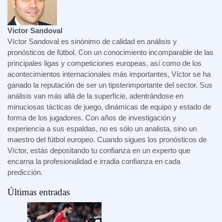
Victor Sandoval
Víctor Sandoval es sinónimo de calidad en análisis y
pronósticos de fútbol. Con un conocimiento incomparable de las
principales ligas y competiciones europeas, así como de los
acontecimientos internacionales más importantes, Víctor se ha
ganado la reputación de ser un tipsterimportante del sector. Sus
análisis van más allá de la superficie, adentrándose en
minuciosas tácticas de juego, dinámicas de equipo y estado de
forma de los jugadores. Con años de investigación y
experiencia a sus espaldas, no es sólo un analista, sino un
maestro del fútbol europeo. Cuando sigues los pronósticos de
Víctor, estás depositando tu confianza en un experto que
encarna la profesionalidad e irradia confianza en cada
predicción.
Últimas entradas