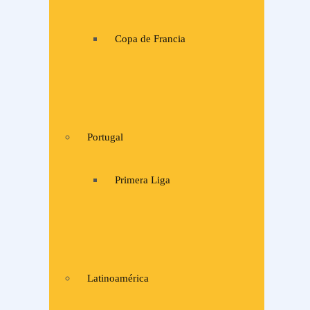
Copa de Francia
Portugal
Primera Liga
Latinoamérica