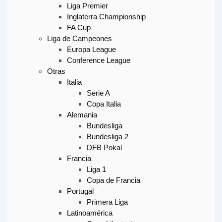
Liga Premier
Inglaterra Championship
FA Cup
Liga de Campeones
Europa League
Conference League
Otras
Italia
Serie A
Copa Italia
Alemania
Bundesliga
Bundesliga 2
DFB Pokal
Francia
Liga 1
Copa de Francia
Portugal
Primera Liga
Latinoamérica