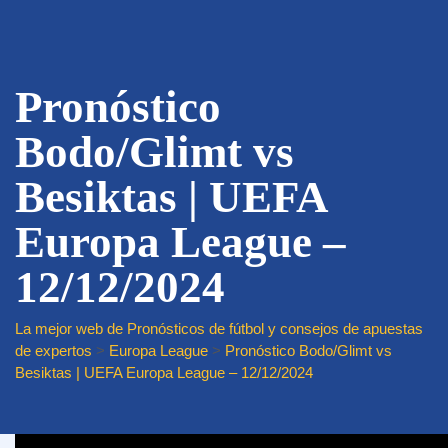
Pronóstico
Bodo/Glimt vs
Besiktas | UEFA
Europa League –
12/12/2024
La mejor web de Pronósticos de fútbol y consejos de apuestas
de expertos
>
Europa League
>
Pronóstico Bodo/Glimt vs
Besiktas | UEFA Europa League – 12/12/2024