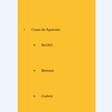
Casas de Apuestas
Bet365
Betsson
Codere