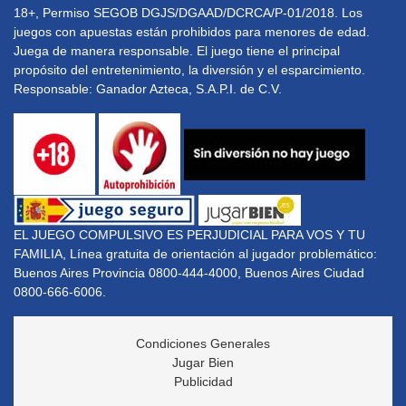
18+, Permiso SEGOB DGJS/DGAAD/DCRCA/P-01/2018. Los
juegos con apuestas están prohibidos para menores de edad.
Juega de manera responsable. El juego tiene el principal
propósito del entretenimiento, la diversión y el esparcimiento.
Responsable: Ganador Azteca, S.A.P.I. de C.V.
EL JUEGO COMPULSIVO ES PERJUDICIAL PARA VOS Y TU
FAMILIA, Línea gratuita de orientación al jugador problemático:
Buenos Aires Provincia 0800-444-4000, Buenos Aires Ciudad
0800-666-6006.
Condiciones Generales
Jugar Bien
Publicidad