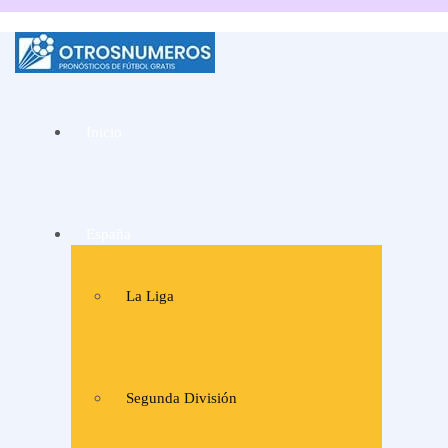
La mejor web de
Pronósticos de fútbol
Inicio
y consejos de apuestas
de expertos
España
La Liga
Segunda División