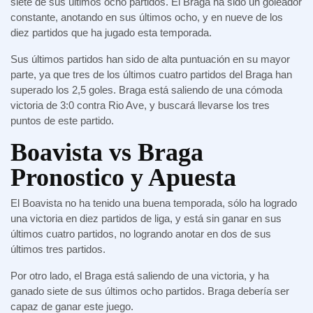
siete de sus últimos ocho partidos. El Braga ha sido un goleador
constante, anotando en sus últimos ocho, y en nueve de los
diez partidos que ha jugado esta temporada.
Sus últimos partidos han sido de alta puntuación en su mayor
parte, ya que tres de los últimos cuatro partidos del Braga han
superado los 2,5 goles. Braga está saliendo de una cómoda
victoria de 3:0 contra Rio Ave, y buscará llevarse los tres
puntos de este partido.
Boavista vs Braga
Pronostico y Apuesta
El Boavista no ha tenido una buena temporada, sólo ha logrado
una victoria en diez partidos de liga, y está sin ganar en sus
últimos cuatro partidos, no logrando anotar en dos de sus
últimos tres partidos.
Por otro lado, el Braga está saliendo de una victoria, y ha
ganado siete de sus últimos ocho partidos. Braga debería ser
capaz de ganar este juego.