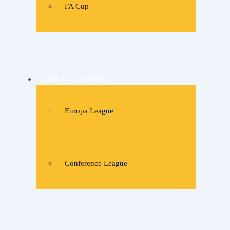
FA Cup
Liga de Campeones
Europa League
Conference League