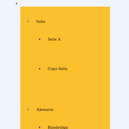
Otras
Italia
Serie A
Copa Italia
Alemania
Bundesliga