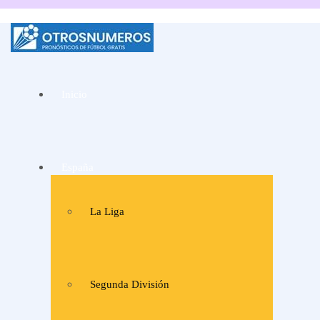
La mejor web de
Pronósticos de fútbol
Inicio
y consejos de apuestas
de expertos
España
La Liga
Segunda División