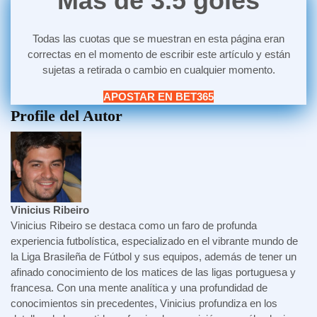
Más de 3.5 goles
Todas las cuotas que se muestran en esta página eran
correctas en el momento de escribir este artículo y están
sujetas a retirada o cambio en cualquier momento.
APOSTAR EN BET365
Profile del Autor
Vinicius Ribeiro
Vinicius Ribeiro se destaca como un faro de profunda
experiencia futbolística, especializado en el vibrante mundo de
la Liga Brasileña de Fútbol y sus equipos, además de tener un
afinado conocimiento de los matices de las ligas portuguesa y
francesa. Con una mente analítica y una profundidad de
conocimientos sin precedentes, Vinicius profundiza en los