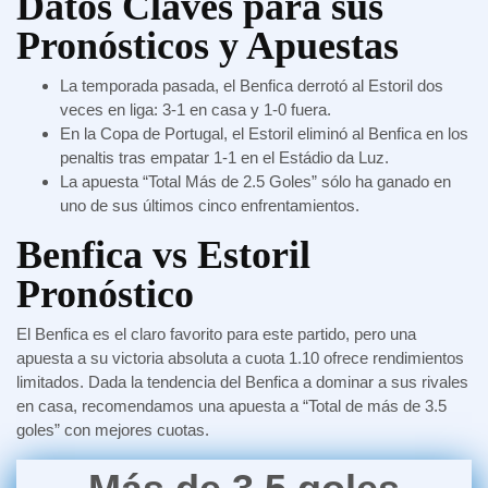
Datos Claves para sus
Pronósticos y Apuestas
La temporada pasada, el Benfica derrotó al Estoril dos
veces en liga: 3-1 en casa y 1-0 fuera.
En la Copa de Portugal, el Estoril eliminó al Benfica en los
penaltis tras empatar 1-1 en el Estádio da Luz.
La apuesta “Total Más de 2.5 Goles” sólo ha ganado en
uno de sus últimos cinco enfrentamientos.
Benfica vs Estoril
Pronóstico
El Benfica es el claro favorito para este partido, pero una
apuesta a su victoria absoluta a cuota 1.10 ofrece rendimientos
limitados. Dada la tendencia del Benfica a dominar a sus rivales
en casa, recomendamos una apuesta a “Total de más de 3.5
goles” con mejores cuotas.