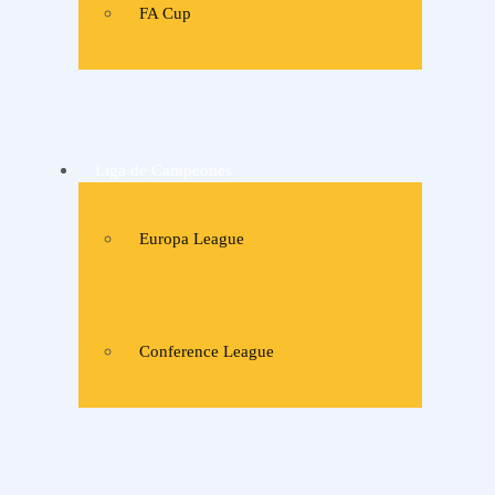
FA Cup
Liga de Campeones
Europa League
Conference League