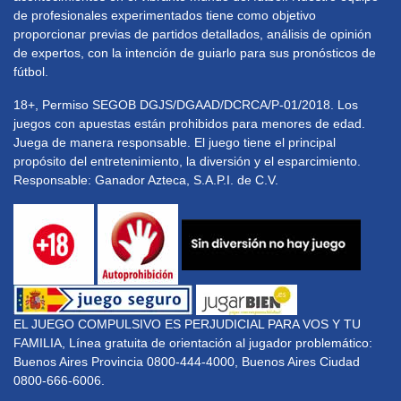
de profesionales experimentados tiene como objetivo
proporcionar previas de partidos detallados, análisis de opinión
de expertos, con la intención de guiarlo para sus pronósticos de
fútbol.
18+, Permiso SEGOB DGJS/DGAAD/DCRCA/P-01/2018. Los
juegos con apuestas están prohibidos para menores de edad.
Juega de manera responsable. El juego tiene el principal
propósito del entretenimiento, la diversión y el esparcimiento.
Responsable: Ganador Azteca, S.A.P.I. de C.V.
EL JUEGO COMPULSIVO ES PERJUDICIAL PARA VOS Y TU
FAMILIA, Línea gratuita de orientación al jugador problemático:
Buenos Aires Provincia 0800-444-4000, Buenos Aires Ciudad
0800-666-6006.