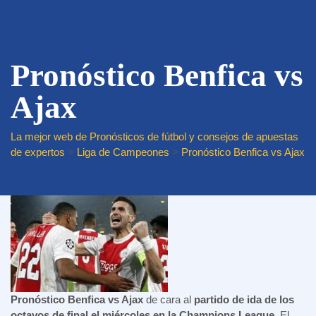
Pronóstico Benfica vs
Ajax
La mejor web de Pronósticos de fútbol y consejos de apuestas
de expertos
>
Liga de Campeones
>
Pronóstico Benfica vs Ajax
Pronóstico Benfica vs Ajax
de cara al
partido de ida de los
octavos de final el miércoles en la Champions League
. El