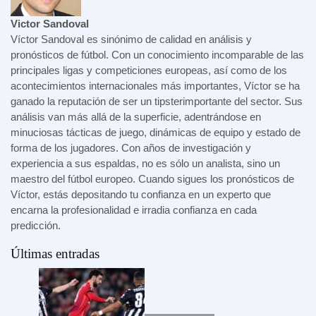
Victor Sandoval
Víctor Sandoval es sinónimo de calidad en análisis y
pronósticos de fútbol. Con un conocimiento incomparable de las
principales ligas y competiciones europeas, así como de los
acontecimientos internacionales más importantes, Víctor se ha
ganado la reputación de ser un tipsterimportante del sector. Sus
análisis van más allá de la superficie, adentrándose en
minuciosas tácticas de juego, dinámicas de equipo y estado de
forma de los jugadores. Con años de investigación y
experiencia a sus espaldas, no es sólo un analista, sino un
maestro del fútbol europeo. Cuando sigues los pronósticos de
Víctor, estás depositando tu confianza en un experto que
encarna la profesionalidad e irradia confianza en cada
predicción.
Últimas entradas