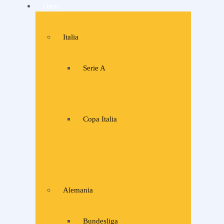
Otras
Italia
Serie A
Copa Italia
Alemania
Bundesliga