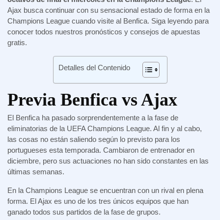
Ajax busca continuar con su sensacional estado de forma en la
Champions League cuando visite al Benfica. Siga leyendo para
conocer todos nuestros pronósticos y consejos de apuestas
gratis.
Detalles del Contenido
Previa Benfica vs Ajax
El Benfica ha pasado sorprendentemente a la fase de
eliminatorias de la UEFA Champions League. Al fin y al cabo,
las cosas no están saliendo según lo previsto para los
portugueses esta temporada. Cambiaron de entrenador en
diciembre, pero sus actuaciones no han sido constantes en las
últimas semanas.
En la Champions League se encuentran con un rival en plena
forma. El Ajax es uno de los tres únicos equipos que han
ganado todos sus partidos de la fase de grupos.