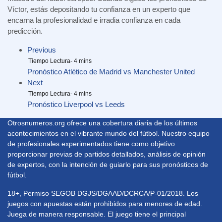
Víctor, estás depositando tu confianza en un experto que
encarna la profesionalidad e irradia confianza en cada
predicción.
Previous
Pronóstico Atlético de Madrid vs Manchester United
Next
Pronóstico Liverpool vs Leeds
Otrosnumeros.org ofrece una cobertura diaria de los últimos
acontecimientos en el vibrante mundo del fútbol. Nuestro equipo
de profesionales experimentados tiene como objetivo
proporcionar previas de partidos detallados, análisis de opinión
de expertos, con la intención de guiarlo para sus pronósticos de
fútbol.
18+, Permiso SEGOB DGJS/DGAAD/DCRCA/P-01/2018. Los
juegos con apuestas están prohibidos para menores de edad.
Juega de manera responsable. El juego tiene el principal