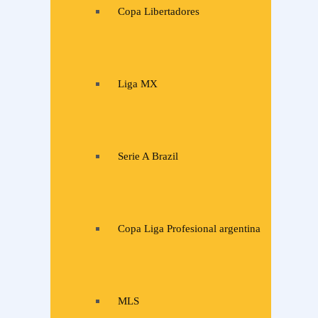
Copa Libertadores
Liga MX
Serie A Brazil
Copa Liga Profesional argentina
MLS