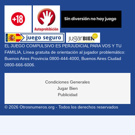
EL JUEGO COMPULSIVO ES PERJUDICIAL PARA VOS Y TU
FAMILIA, Línea gratuita de orientación al jugador problemático:
Buenos Aires Provincia 0800-444-4000, Buenos Aires Ciudad
0800-666-6006.
Condiciones Generales
Jugar Bien
Publicidad
© 2026 Otrosnumeros.org - Todos los derechos reservados