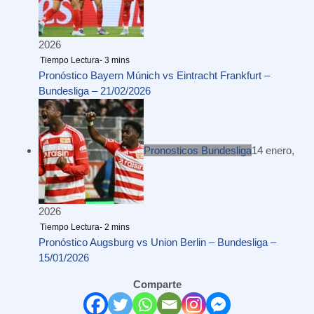
2026
Pronóstico Bayern Múnich vs Eintracht Frankfurt –
Bundesliga – 21/02/2026
Pronosticos Bundesliga
14 enero,
2026
Pronóstico Augsburg vs Union Berlin – Bundesliga –
15/01/2026
Comparte