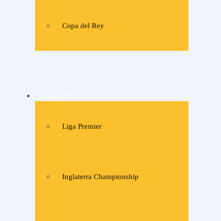
Copa del Rey
Inglaterra
Liga Premier
Inglaterra Championship