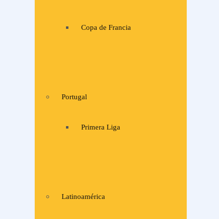
Copa de Francia
Portugal
Primera Liga
Latinoamérica