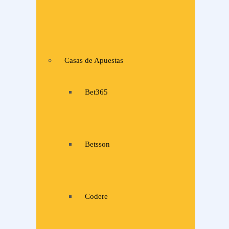
Casas de Apuestas
Bet365
Betsson
Codere