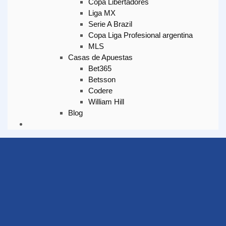
Copa Libertadores
Liga MX
Serie A Brazil
Copa Liga Profesional argentina
MLS
Casas de Apuestas
Bet365
Betsson
Codere
William Hill
Blog