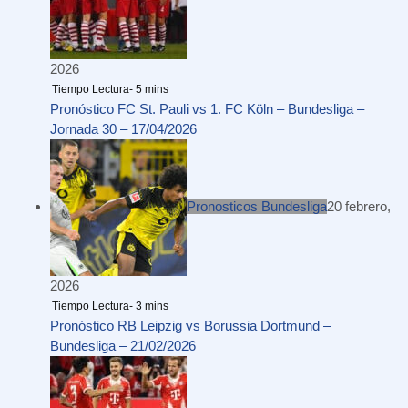
2026
Pronóstico FC St. Pauli vs 1. FC Köln – Bundesliga –
Jornada 30 – 17/04/2026
Pronosticos Bundesliga
20 febrero,
2026
Pronóstico RB Leipzig vs Borussia Dortmund –
Bundesliga – 21/02/2026