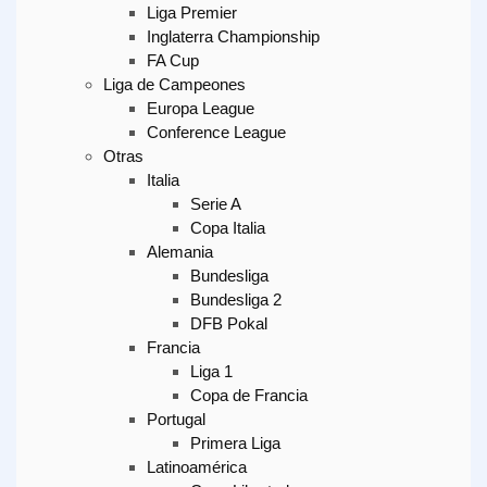
Liga Premier
Inglaterra Championship
FA Cup
Liga de Campeones
Europa League
Conference League
Otras
Italia
Serie A
Copa Italia
Alemania
Bundesliga
Bundesliga 2
DFB Pokal
Francia
Liga 1
Copa de Francia
Portugal
Primera Liga
Latinoamérica