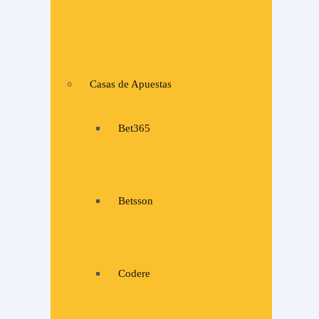
Casas de Apuestas
Bet365
Betsson
Codere