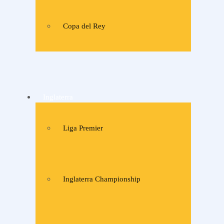
Copa del Rey
Inglaterra
Liga Premier
Inglaterra Championship