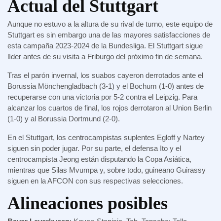
Actual del Stuttgart
Aunque no estuvo a la altura de su rival de turno, este equipo de
Stuttgart es sin embargo una de las mayores satisfacciones de
esta campaña 2023-2024 de la Bundesliga. El Stuttgart sigue
líder antes de su visita a Friburgo del próximo fin de semana.
Tras el parón invernal, los suabos cayeron derrotados ante el
Borussia Mönchengladbach (3-1) y el Bochum (1-0) antes de
recuperarse con una victoria por 5-2 contra el Leipzig. Para
alcanzar los cuartos de final, los rojos derrotaron al Union Berlin
(1-0) y al Borussia Dortmund (2-0).
En el Stuttgart, los centrocampistas suplentes Egloff y Nartey
siguen sin poder jugar. Por su parte, el defensa Ito y el
centrocampista Jeong están disputando la Copa Asiática,
mientras que Silas Mvumpa y, sobre todo, guineano Guirassy
siguen en la AFCON con sus respectivas selecciones.
Alineaciones posibles