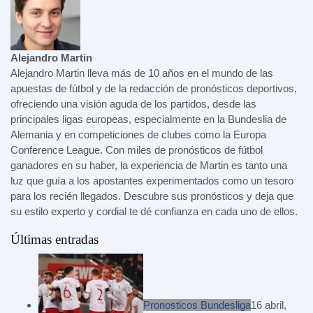
Alejandro Martin
Alejandro Martin lleva más de 10 años en el mundo de las
apuestas de fútbol y de la redacción de pronósticos deportivos,
ofreciendo una visión aguda de los partidos, desde las
principales ligas europeas, especialmente en la Bundeslia de
Alemania y en competiciones de clubes como la Europa
Conference League. Con miles de pronósticos de fútbol
ganadores en su haber, la experiencia de Martin es tanto una
luz que guía a los apostantes experimentados como un tesoro
para los recién llegados. Descubre sus pronósticos y deja que
su estilo experto y cordial te dé confianza en cada uno de ellos.
Últimas entradas
Pronosticos Bundesliga
16 abril,