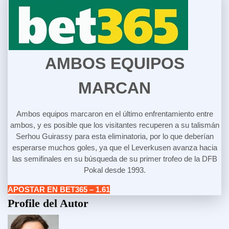
AMBOS EQUIPOS
MARCAN
Ambos equipos marcaron en el último enfrentamiento entre
ambos, y es posible que los visitantes recuperen a su talismán
Serhou Guirassy para esta eliminatoria, por lo que deberían
esperarse muchos goles, ya que el Leverkusen avanza hacia
las semifinales en su búsqueda de su primer trofeo de la DFB
Pokal desde 1993.
APOSTAR EN BET365 – 1.61
Profile del Autor