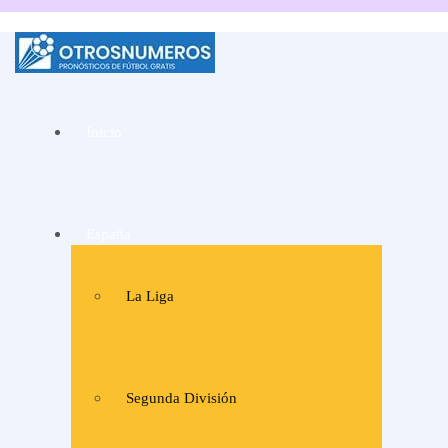
La mejor web de
Pronósticos de fútbol
Inicio
y consejos de apuestas
de expertos
España
La Liga
Segunda División