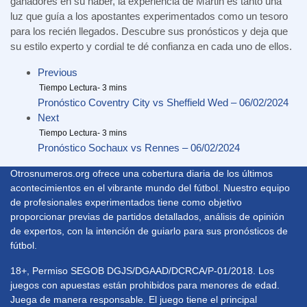
ganadores en su haber, la experiencia de Martin es tanto una
luz que guía a los apostantes experimentados como un tesoro
para los recién llegados. Descubre sus pronósticos y deja que
su estilo experto y cordial te dé confianza en cada uno de ellos.
Previous
Pronóstico Coventry City vs Sheffield Wed – 06/02/2024
Next
Pronóstico Sochaux vs Rennes – 06/02/2024
Otrosnumeros.org ofrece una cobertura diaria de los últimos
acontecimientos en el vibrante mundo del fútbol. Nuestro equipo
de profesionales experimentados tiene como objetivo
proporcionar previas de partidos detallados, análisis de opinión
de expertos, con la intención de guiarlo para sus pronósticos de
fútbol.
18+, Permiso SEGOB DGJS/DGAAD/DCRCA/P-01/2018. Los
juegos con apuestas están prohibidos para menores de edad.
Juega de manera responsable. El juego tiene el principal