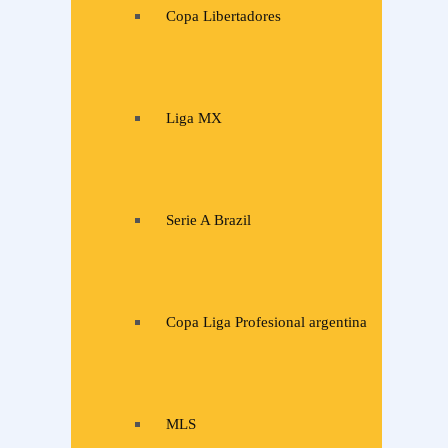
Copa Libertadores
Liga MX
Serie A Brazil
Copa Liga Profesional argentina
MLS