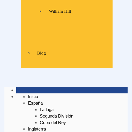
William Hill
Blog
Inicio
España
La Liga
Segunda División
Copa del Rey
Inglaterra