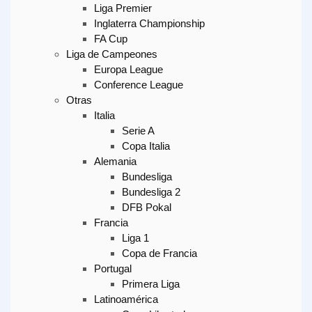
Liga Premier
Inglaterra Championship
FA Cup
Liga de Campeones
Europa League
Conference League
Otras
Italia
Serie A
Copa Italia
Alemania
Bundesliga
Bundesliga 2
DFB Pokal
Francia
Liga 1
Copa de Francia
Portugal
Primera Liga
Latinoamérica