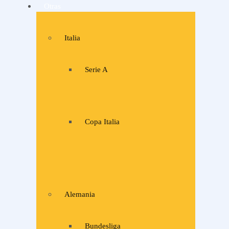
Otras
Italia
Serie A
Copa Italia
Alemania
Bundesliga