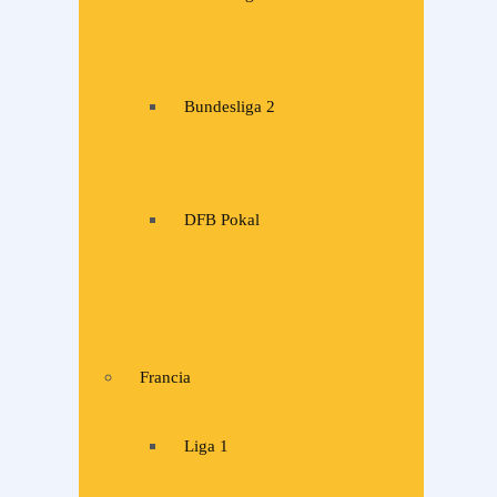
Bundesliga 2
DFB Pokal
Francia
Liga 1