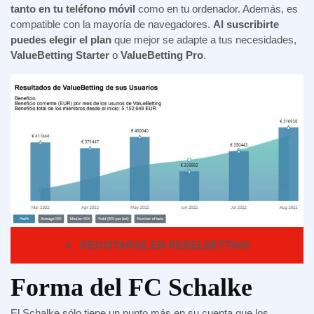
tanto en tu teléfono móvil
como en tu ordenador. Además, es
compatible con la mayoría de navegadores.
Al suscribirte
puedes elegir el plan
que mejor se adapte a tus necesidades,
ValueBetting Starter
o
ValueBetting
Pro
.
REGISTARSE EN REBELBETTING
Forma del FC Schalke
El Schalke sólo tiene un punto más en su cuenta que los