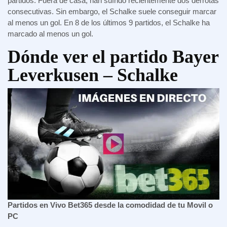
partidos. Fuera de casa, han sufrido recientemente dos derrotas
consecutivas. Sin embargo, el Schalke suele conseguir marcar
al menos un gol. En 8 de los últimos 9 partidos, el Schalke ha
marcado al menos un gol.
Dónde ver el partido Bayer
Leverkusen – Schalke
Partidos en Vivo Bet365 desde la comodidad de tu Movil o
PC