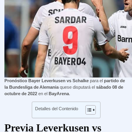
Pronóstico Bayer Leverkusen vs Schalke
para el
partido de
la Bundesliga de Alemania
quese disputará el
sábado 08 de
octubre de 2022
en el
BayArena
.
Detalles del Contenido
Previa Leverkusen vs