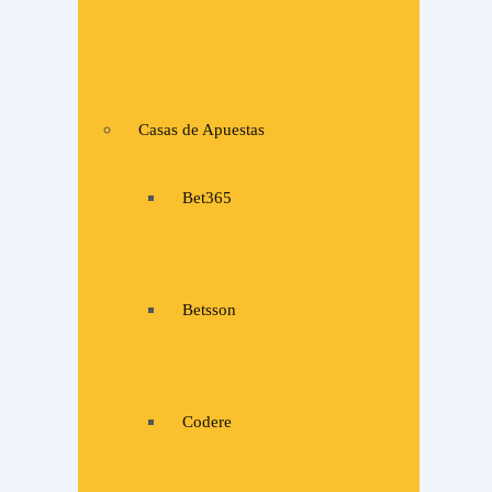
Casas de Apuestas
Bet365
Betsson
Codere