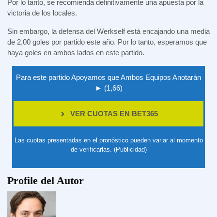
Por lo tanto, se recomienda definitivamente una apuesta por la
victoria de los locales.
Sin embargo, la defensa del Werkself está encajando una media
de 2,00 goles por partido este año. Por lo tanto, esperamos que
haya goles en ambos lados en este partido.
Para este partido Apoyamos que Ambos Equipos Anotarán
► (1,66)
VER CUOTAS EN BET365
Las cuotas presentadas en el pronóstico pueden variar al momento
de verificarlas. (Publicidad)
Profile del Autor