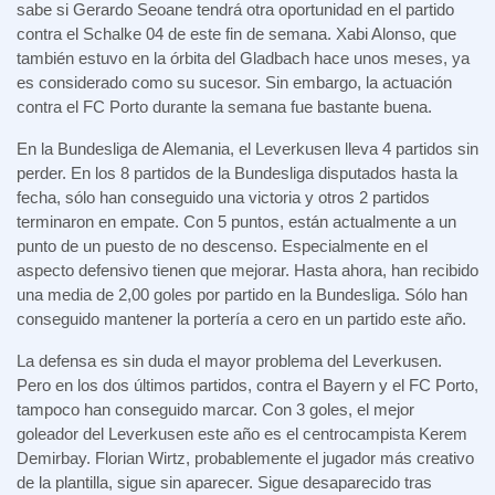
sabe si Gerardo Seoane tendrá otra oportunidad en el partido
contra el Schalke 04 de este fin de semana. Xabi Alonso, que
también estuvo en la órbita del Gladbach hace unos meses, ya
es considerado como su sucesor. Sin embargo, la actuación
contra el FC Porto durante la semana fue bastante buena.
En la Bundesliga de Alemania, el Leverkusen lleva 4 partidos sin
perder. En los 8 partidos de la Bundesliga disputados hasta la
fecha, sólo han conseguido una victoria y otros 2 partidos
terminaron en empate. Con 5 puntos, están actualmente a un
punto de un puesto de no descenso. Especialmente en el
aspecto defensivo tienen que mejorar. Hasta ahora, han recibido
una media de 2,00 goles por partido en la Bundesliga. Sólo han
conseguido mantener la portería a cero en un partido este año.
La defensa es sin duda el mayor problema del Leverkusen.
Pero en los dos últimos partidos, contra el Bayern y el FC Porto,
tampoco han conseguido marcar. Con 3 goles, el mejor
goleador del Leverkusen este año es el centrocampista Kerem
Demirbay. Florian Wirtz, probablemente el jugador más creativo
de la plantilla, sigue sin aparecer. Sigue desaparecido tras