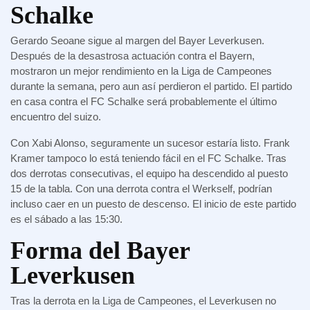
Schalke
Gerardo Seoane sigue al margen del Bayer Leverkusen.
Después de la desastrosa actuación contra el Bayern,
mostraron un mejor rendimiento en la Liga de Campeones
durante la semana, pero aun así perdieron el partido. El partido
en casa contra el FC Schalke será probablemente el último
encuentro del suizo.
Con Xabi Alonso, seguramente un sucesor estaría listo. Frank
Kramer tampoco lo está teniendo fácil en el FC Schalke. Tras
dos derrotas consecutivas, el equipo ha descendido al puesto
15 de la tabla. Con una derrota contra el Werkself, podrían
incluso caer en un puesto de descenso. El inicio de este partido
es el sábado a las 15:30.
Forma del Bayer
Leverkusen
Tras la derrota en la Liga de Campeones, el Leverkusen no