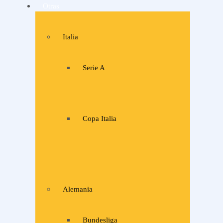
Otras
Italia
Serie A
Copa Italia
Alemania
Bundesliga