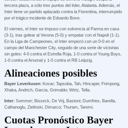
tercera plaza, a sólo tres puntos del líder, Atalanta. Además, el
Inter tiene un partido aplazado contra la Fiorentina, interrumpido
por el trágico incidente de Edoardo Bove.
El viernes, el Inter se impuso con solvencia al Parma en casa
(3-1), tras golear al Verona (5-0) y empatar con el Napoli (1-1).
En la Liga de Campeones, el Inter empezó con un 0-0 en el
campo del Manchester City, seguido de una serie de victorias
sin goles: 4-0 contra el Estrella Roja, 1-0 contra el Young Boys,
1-0 contra el Arsenal y 1-0 contra el RB Leipzig.
Alineaciones posibles
Bayer Leverkusen
: Kovar; Tapsoba, Tah, Hincapie; Frimpong,
Xhaka, Andrich, Garcia, Grimaldo; Wirtz, Tella.
Inter
: Sommer; Bisseck, De Vrij, Bastoni; Dumfries, Barella,
Calhanoglu, Zielinski, Dimarco; Thuram, Taremi.
Cuotas Pronóstico Bayer