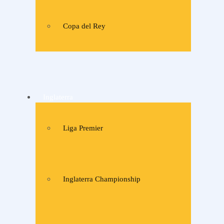
Copa del Rey
Inglaterra
Liga Premier
Inglaterra Championship