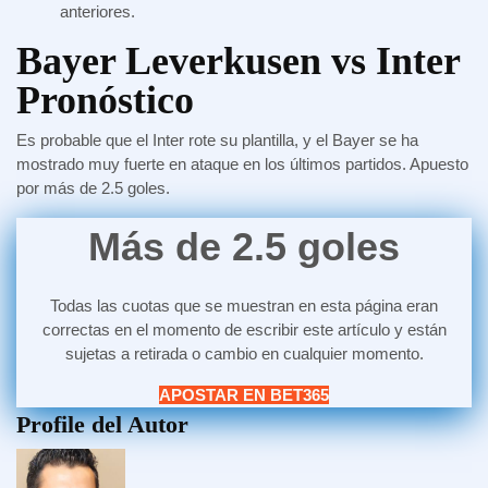
anteriores.
Bayer Leverkusen vs Inter
Pronóstico
Es probable que el Inter rote su plantilla, y el Bayer se ha
mostrado muy fuerte en ataque en los últimos partidos. Apuesto
por más de 2.5 goles.
Más de 2.5 goles
Todas las cuotas que se muestran en esta página eran
correctas en el momento de escribir este artículo y están
sujetas a retirada o cambio en cualquier momento.
APOSTAR EN BET365
Profile del Autor