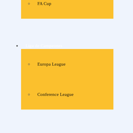
FA Cup
Liga de Campeones
Europa League
Conference League