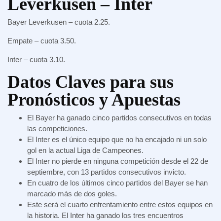
Leverkusen – Inter
Bayer Leverkusen – cuota 2.25.
Empate – cuota 3.50.
Inter – cuota 3.10.
Datos Claves para sus
Pronósticos y Apuestas
El Bayer ha ganado cinco partidos consecutivos en todas
las competiciones.
El Inter es el único equipo que no ha encajado ni un solo
gol en la actual Liga de Campeones.
El Inter no pierde en ninguna competición desde el 22 de
septiembre, con 13 partidos consecutivos invicto.
En cuatro de los últimos cinco partidos del Bayer se han
marcado más de dos goles.
Este será el cuarto enfrentamiento entre estos equipos en
la historia. El Inter ha ganado los tres encuentros