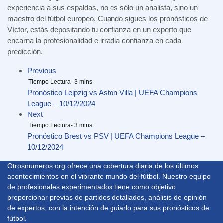
experiencia a sus espaldas, no es sólo un analista, sino un
maestro del fútbol europeo. Cuando sigues los pronósticos de
Víctor, estás depositando tu confianza en un experto que
encarna la profesionalidad e irradia confianza en cada
predicción.
Previous
Pronóstico Leipzig vs Aston Villa | UEFA Champions
League – 10/12/2024
Next
Pronóstico Brest vs PSV | UEFA Champions League –
10/12/2024
Otrosnumeros.org ofrece una cobertura diaria de los últimos
acontecimientos en el vibrante mundo del fútbol. Nuestro equipo
de profesionales experimentados tiene como objetivo
proporcionar previas de partidos detallados, análisis de opinión
de expertos, con la intención de guiarlo para sus pronósticos de
fútbol.