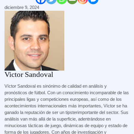
diciembre 9, 2024
Victor Sandoval
Víctor Sandoval es sinónimo de calidad en análisis y
pronósticos de fútbol. Con un conocimiento incomparable de las
principales ligas y competiciones europeas, así como de los
acontecimientos internacionales más importantes, Víctor se ha
ganado la reputación de ser un tipsterimportante del sector. Sus
análisis van más allá de la superficie, adentrándose en
minuciosas tácticas de juego, dinámicas de equipo y estado de
forma de los jugadores. Con años de investigación y