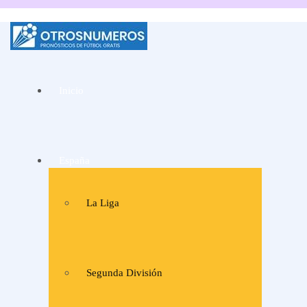
La mejor web de
Pronósticos de fútbol
Inicio
y consejos de apuestas
de expertos
España
La Liga
Segunda División