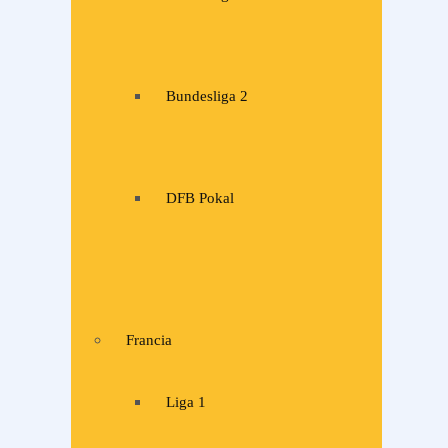
Bundesliga 2
DFB Pokal
Francia
Liga 1