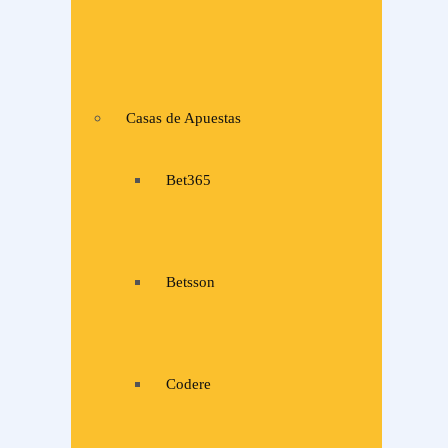
Casas de Apuestas
Bet365
Betsson
Codere