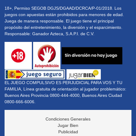
18+, Permiso SEGOB DGJS/DGAAD/DCRCA/P-01/2018. Los
juegos con apuestas están prohibidos para menores de edad.
Juega de manera responsable. El juego tiene el principal
propósito del entretenimiento, la diversión y el esparcimiento.
Responsable: Ganador Azteca, S.A.P.I. de C.V.
EL JUEGO COMPULSIVO ES PERJUDICIAL PARA VOS Y TU
FAMILIA, Línea gratuita de orientación al jugador problemático:
Buenos Aires Provincia 0800-444-4000, Buenos Aires Ciudad
0800-666-6006.
Condiciones Generales
Jugar Bien
Publicidad