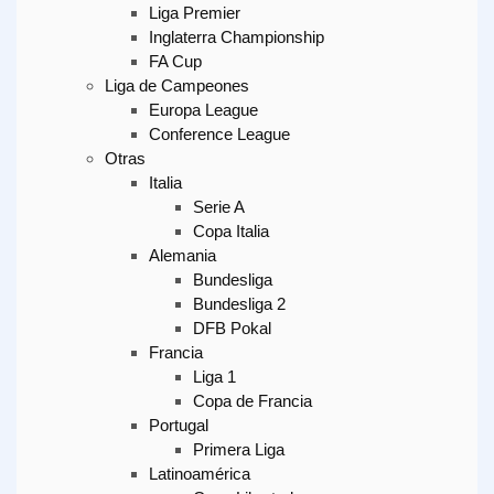
Liga Premier
Inglaterra Championship
FA Cup
Liga de Campeones
Europa League
Conference League
Otras
Italia
Serie A
Copa Italia
Alemania
Bundesliga
Bundesliga 2
DFB Pokal
Francia
Liga 1
Copa de Francia
Portugal
Primera Liga
Latinoamérica