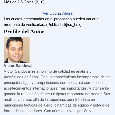
Más de 2.5 Goles (2,10)
Ver Cuotas Ahora
Las cuotas presentadas en el pronóstico pueden variar al
momento de verificarlas. (Publicidad)[/su_box]
Profile del Autor
Victor Sandoval
Víctor Sandoval es sinónimo de calidad en análisis y
pronósticos de fútbol. Con un conocimiento incomparable de las
principales ligas y competiciones europeas, así como de los
acontecimientos internacionales más importantes, Víctor se ha
ganado la reputación de ser un tipsterimportante del sector. Sus
análisis van más allá de la superficie, adentrándose en
minuciosas tácticas de juego, dinámicas de equipo y estado de
forma de los jugadores. Con años de investigación y