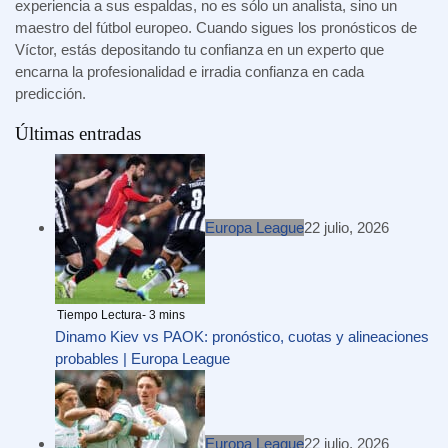
experiencia a sus espaldas, no es sólo un analista, sino un
maestro del fútbol europeo. Cuando sigues los pronósticos de
Víctor, estás depositando tu confianza en un experto que
encarna la profesionalidad e irradia confianza en cada
predicción.
Últimas entradas
Europa League
22 julio, 2026
Dinamo Kiev vs PAOK: pronóstico, cuotas y alineaciones
probables | Europa League
Europa League
22 julio, 2026