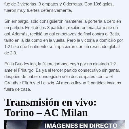
fue de 3 victorias, 3 empates y 0 derrotas. Con 10:6 goles,
fueron muy fuertes defensivamente.
Sin embargo, sólo consiguieron mantener la portería a cero en
un partido. En 6 de los 8 partidos, recibieron exactamente un
gol. Además, recibió un gol en octavos de final contra el Betis,
tanto en la ida como en la vuelta. Pero la victoria a domicilio por
1:2 hizo que finalmente se impusieran con un resultado global
de 2:3.
En la Bundesliga, la última jornada cayó por un ajustado 1:2
ante el Friburgo. Es ya el tercer partido consecutivo sin ganar,
después de haber conseguido sólo dos empates contra el
Greuther Fürth y el Leipzig. Al menos llevan 2 partidos invictos
fuera de casa.
Transmisión en vivo:
Torino – AC Milan