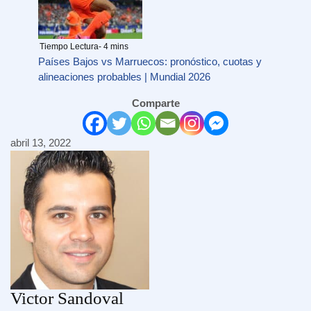
Países Bajos vs Marruecos: pronóstico, cuotas y
alineaciones probables | Mundial 2026
Comparte
abril 13, 2022
Victor Sandoval