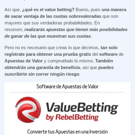
Así que,
¿qué es el value betting?
Bueno, pues
una manera
de sacar ventaja de las cuotas sobrevaloradas
que son
mayores que sus verdaderas probabilidades. En
resumen,
realizarás apuestas que tienen más posibilidades
de ganar de las que muestran sus cuotas
.
Pero no es necesario que creas lo que decimos,
tan solo
regístrate para obtener una prueba gratis
del
software
de
Apuestas de Valor
y compruébalo tú mismo.
También
obtendrás una garantía de beneficio
, así que
puedes
suscribirte sin correr ningún riesgo
.