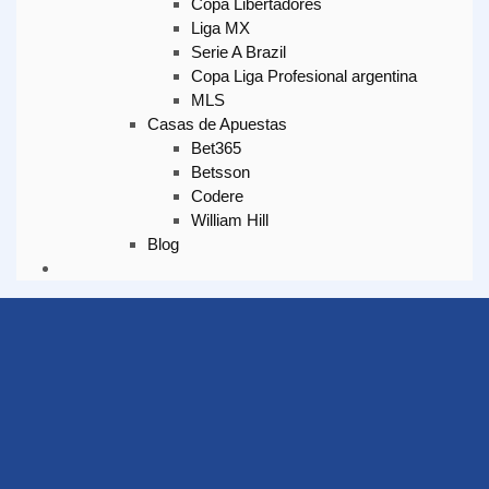
Copa Libertadores
Liga MX
Serie A Brazil
Copa Liga Profesional argentina
MLS
Casas de Apuestas
Bet365
Betsson
Codere
William Hill
Blog