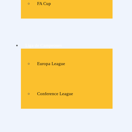
FA Cup
Liga de Campeones
Europa League
Conference League