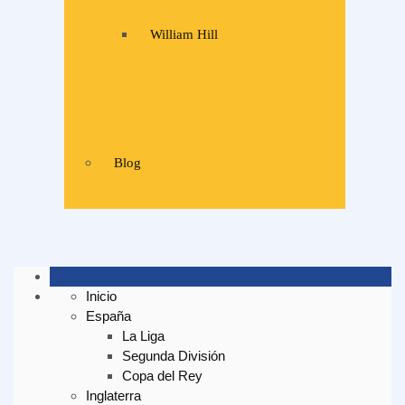
William Hill
Blog
Inicio
España
La Liga
Segunda División
Copa del Rey
Inglaterra