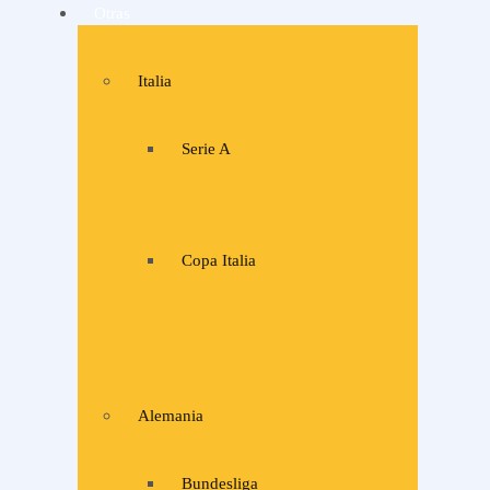
Otras
Italia
Serie A
Copa Italia
Alemania
Bundesliga