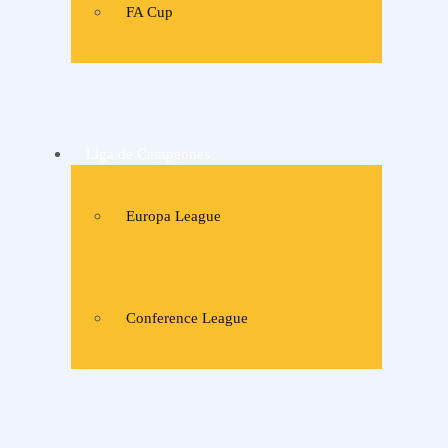
FA Cup
Liga de Campeones
Europa League
Conference League