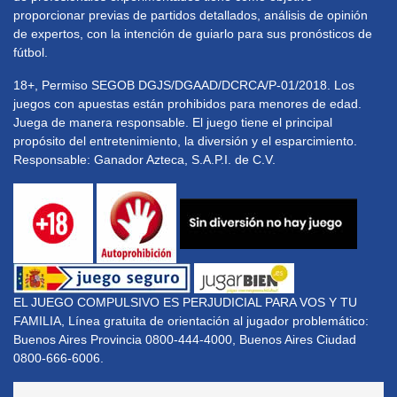
proporcionar previas de partidos detallados, análisis de opinión
de expertos, con la intención de guiarlo para sus pronósticos de
fútbol.
18+, Permiso SEGOB DGJS/DGAAD/DCRCA/P-01/2018. Los
juegos con apuestas están prohibidos para menores de edad.
Juega de manera responsable. El juego tiene el principal
propósito del entretenimiento, la diversión y el esparcimiento.
Responsable: Ganador Azteca, S.A.P.I. de C.V.
EL JUEGO COMPULSIVO ES PERJUDICIAL PARA VOS Y TU
FAMILIA, Línea gratuita de orientación al jugador problemático:
Buenos Aires Provincia 0800-444-4000, Buenos Aires Ciudad
0800-666-6006.