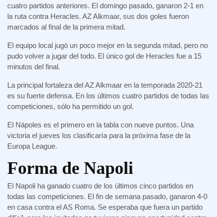
cuatro partidos anteriores. El domingo pasado, ganaron 2-1 en
la ruta contra Heracles. AZ Alkmaar, sus dos goles fueron
marcados al final de la primera mitad.
El equipo local jugó un poco mejor en la segunda mitad, pero no
pudo volver a jugar del todo. El único gol de Heracles fue a 15
minutos del final.
La principal fortaleza del AZ Alkmaar en la temporada 2020-21
es su fuerte defensa. En los últimos cuatro partidos de todas las
competiciones, sólo ha permitido un gol.
El Nápoles es el primero en la tabla con nueve puntos. Una
victoria el jueves los clasificaría para la próxima fase de la
Europa League.
Forma de Napoli
El Napoli ha ganado cuatro de los últimos cinco partidos en
todas las competiciones. El fin de semana pasado, ganaron 4-0
en casa contra el AS Roma. Se esperaba que fuera un partido