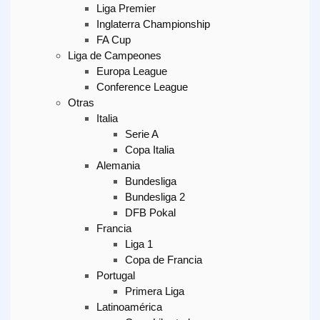
Liga Premier
Inglaterra Championship
FA Cup
Liga de Campeones
Europa League
Conference League
Otras
Italia
Serie A
Copa Italia
Alemania
Bundesliga
Bundesliga 2
DFB Pokal
Francia
Liga 1
Copa de Francia
Portugal
Primera Liga
Latinoamérica