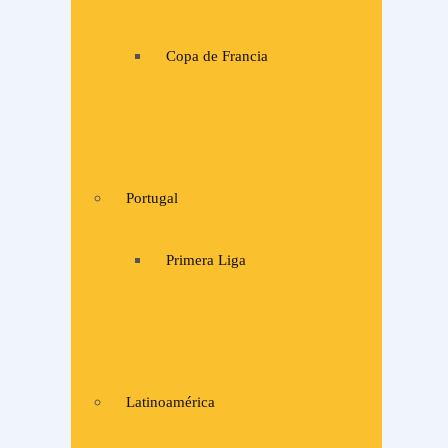
Copa de Francia
Portugal
Primera Liga
Latinoamérica