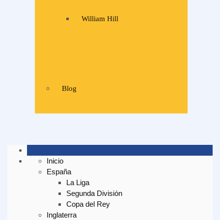
William Hill
Blog
Inicio
España
La Liga
Segunda División
Copa del Rey
Inglaterra