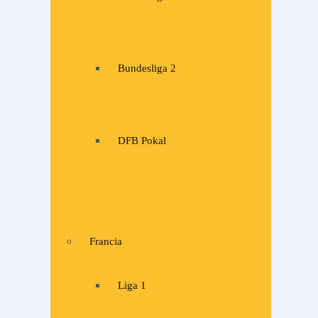
Bundesliga 2
DFB Pokal
Francia
Liga 1