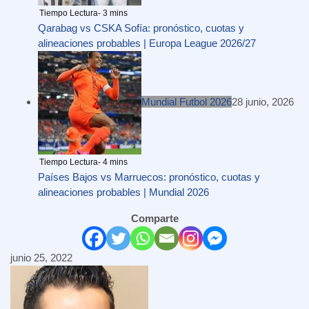
Qarabag vs CSKA Sofía: pronóstico, cuotas y
alineaciones probables | Europa League 2026/27
Mundial Futbol 2026
28 junio, 2026
Países Bajos vs Marruecos: pronóstico, cuotas y
alineaciones probables | Mundial 2026
Comparte
junio 25, 2022