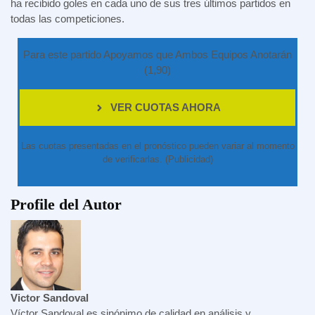
ha recibido goles en cada uno de sus tres últimos partidos en
todas las competiciones.
Para este partido Apoyamos que Ambos Equipos Anotarán
(1,90)
VER CUOTAS AHORA
Las cuotas presentadas en el pronóstico pueden variar al momento
de verificarlas. (Publicidad)
Profile del Autor
Victor Sandoval
Víctor Sandoval es sinónimo de calidad en análisis y