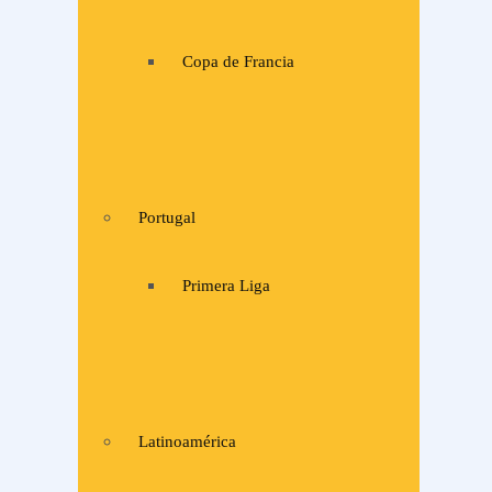
Copa de Francia
Portugal
Primera Liga
Latinoamérica