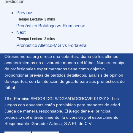
predicción.
Previous
Pronóstico Botafogo vs Fluminense
Next
Pronóstico Atlético-MG vs Fortaleza
Otrosnumeros.org ofrece una cobertura diaria de los últimos
acontecimientos en el vibrante mundo del fútbol. Nuestro equipo
de profesionales experimentados tiene como objetivo
proporcionar previas de partidos detallados, análisis de opinión
de expertos, con la intención de guiarlo para sus pronósticos de
fútbol.
18+, Permiso SEGOB DGJS/DGAAD/DCRCA/P-01/2018. Los
juegos con apuestas están prohibidos para menores de edad.
Juega de manera responsable. El juego tiene el principal
propósito del entretenimiento, la diversión y el esparcimiento.
Responsable: Ganador Azteca, S.A.P.I. de C.V.