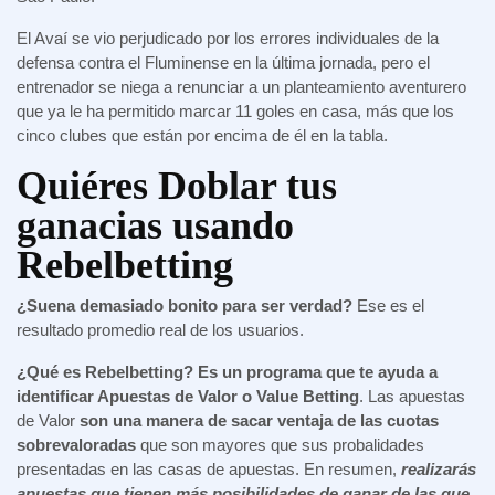
El Avaí se vio perjudicado por los errores individuales de la
defensa contra el Fluminense en la última jornada, pero el
entrenador se niega a renunciar a un planteamiento aventurero
que ya le ha permitido marcar 11 goles en casa, más que los
cinco clubes que están por encima de él en la tabla.
Quiéres Doblar tus
ganacias usando
Rebelbetting
¿Suena demasiado bonito para ser verdad?
Ese es el
resultado promedio real de los usuarios.
¿Qué es Rebelbetting?
Es un programa que te ayuda a
identificar Apuestas de Valor o Value Betting
. Las apuestas
de Valor
son una manera de sacar ventaja de las cuotas
sobrevaloradas
que son mayores que sus probalidades
presentadas en las casas de apuestas. En resumen,
realizarás
apuestas que tienen más posibilidades de ganar de las que