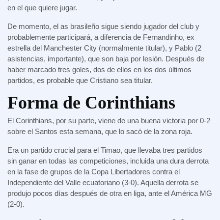
en el que quiere jugar.
De momento, el as brasileño sigue siendo jugador del club y
probablemente participará, a diferencia de Fernandinho, ex
estrella del Manchester City (normalmente titular), y Pablo (2
asistencias, importante), que son baja por lesión. Después de
haber marcado tres goles, dos de ellos en los dos últimos
partidos, es probable que Cristiano sea titular.
Forma de Corinthians
El Corinthians, por su parte, viene de una buena victoria por 0-2
sobre el Santos esta semana, que lo sacó de la zona roja.
Era un partido crucial para el Timao, que llevaba tres partidos
sin ganar en todas las competiciones, incluida una dura derrota
en la fase de grupos de la Copa Libertadores contra el
Independiente del Valle ecuatoriano (3-0). Aquella derrota se
produjo pocos días después de otra en liga, ante el América MG
(2-0).