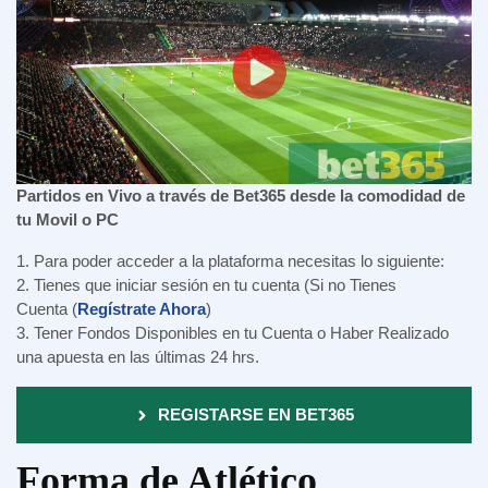
Partidos en Vivo a través de Bet365 desde la comodidad de
tu Movil o PC
1. Para poder acceder a la plataforma necesitas lo siguiente:
2. Tienes que iniciar sesión en tu cuenta (Si no Tienes
Cuenta (
Regístrate Ahora
)
3. Tener Fondos Disponibles en tu Cuenta o Haber Realizado
una apuesta en las últimas 24 hrs.
REGISTARSE EN BET365
Forma de Atlético