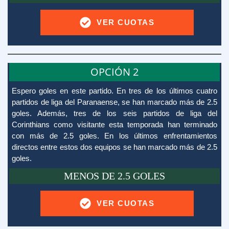
VER CUOTAS
OPCIÓN 2
Espero goles en este partido. En tres de los últimos cuatro
partidos de liga del Paranaense, se han marcado más de 2.5
goles. Además, tres de los seis partidos de liga del
Corinthians como visitante esta temporada han terminado
con más de 2.5 goles. En los últimos enfrentamientos
directos entre estos dos equipos se han marcado más de 2.5
goles.
MENOS DE 2.5 GOLES
VER CUOTAS