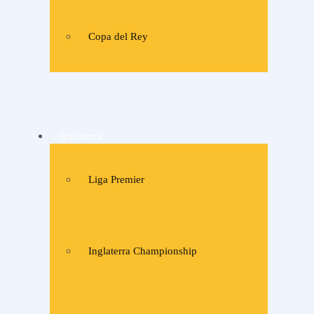
Copa del Rey
Inglaterra
Liga Premier
Inglaterra Championship