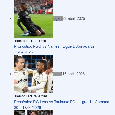
Liga 1
21 abril, 2026
Pronóstico PSG vs Nantes | Ligue 1 Jornada 32 |
22/04/2026
Liga 1
16 abril, 2026
Pronóstico RC Lens vs Toulouse FC – Ligue 1 – Jornada
30 – 17/04/2026