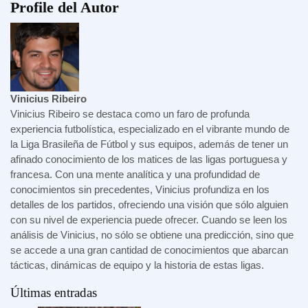
Profile del Autor
Vinicius Ribeiro
Vinicius Ribeiro se destaca como un faro de profunda
experiencia futbolística, especializado en el vibrante mundo de
la Liga Brasileña de Fútbol y sus equipos, además de tener un
afinado conocimiento de los matices de las ligas portuguesa y
francesa. Con una mente analítica y una profundidad de
conocimientos sin precedentes, Vinicius profundiza en los
detalles de los partidos, ofreciendo una visión que sólo alguien
con su nivel de experiencia puede ofrecer. Cuando se leen los
análisis de Vinicius, no sólo se obtiene una predicción, sino que
se accede a una gran cantidad de conocimientos que abarcan
tácticas, dinámicas de equipo y la historia de estas ligas.
Últimas entradas