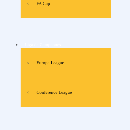
FA Cup
Liga de Campeones
Europa League
Conference League