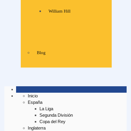
William Hill
Blog
Inicio
España
La Liga
Segunda División
Copa del Rey
Inglaterra