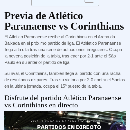
Previa de Atlético
Paranaense vs Corinthians
El Atletico Paranaense recibe al Corinthians en el Arena da
Baixada en el próximo partido de liga. El Athletico Paranaense
llega a la cita tras una serie de actuaciones irregulares. Ocupa
la novena posición de la tabla, tras caer por 2-1 ante el São
Paulo en su anterior partido de liga.
Su rival, el Corinthians, también llega al partido con una racha
de resultados dispares. Tras su victoria por 2-0 contra el Santos
en la última jornada, ocupa el 15º puesto de la tabla.
Disfrute del partido Atlético Paranaense
vs Corinthians en directo