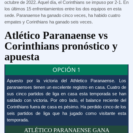
octubre de 2022. Aquel día, el Corinthians se impuso por 2-1. En
los últimos 15 enfrentamientos entre los dos equipos en esta
sede. Paranaense ha ganado cinco veces, ha habido cuatro
empates y Corinthians ha ganado seis veces.
Atlético Paranaense vs
Corinthians pronóstico y
apuesta
OPCIÓN 1
Apuesto por la victoria del Athletico Paranaense. Los
paranaenses tienen un excelente registro en casa. Cuatro de
sus cinco partidos de liga en casa esta temporada se han
saldado con victoria. Por otro lado, el balance reciente del
Corinthians fuera de casa es pésimo. Ha perdido cinco de los
seis partidos de liga que ha jugado como visitante esta
temporada.
ATLÉTICO PARANAENSE GANA