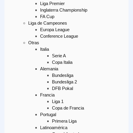
Liga Premier
Inglaterra Championship
FA Cup
Liga de Campeones
Europa League
Conference League
Otras
Italia
Serie A
Copa Italia
Alemania
Bundesliga
Bundesliga 2
DFB Pokal
Francia
Liga 1
Copa de Francia
Portugal
Primera Liga
Latinoamérica