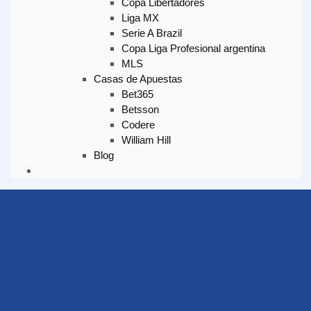
Copa Libertadores
Liga MX
Serie A Brazil
Copa Liga Profesional argentina
MLS
Casas de Apuestas
Bet365
Betsson
Codere
William Hill
Blog