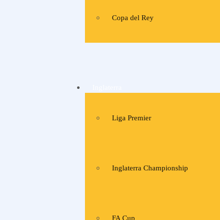
Copa del Rey
Inglaterra
Liga Premier
Inglaterra Championship
FA Cup