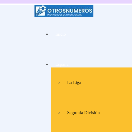
La mejor web de 
de expertos
Inicio
España
La Liga
Segunda División