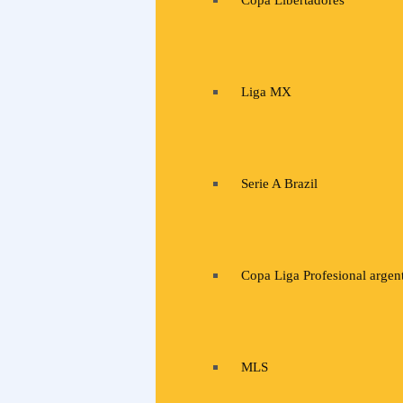
Copa Libertadores
Liga MX
Serie A Brazil
Copa Liga Profesional argen
MLS