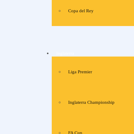
Copa del Rey
Inglaterra
Liga Premier
Inglaterra Championship
FA Cup