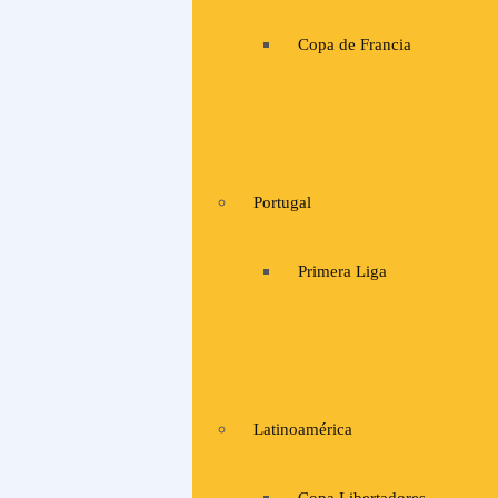
Copa de Francia
Portugal
Primera Liga
Latinoamérica