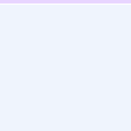
 consejos de apuestas