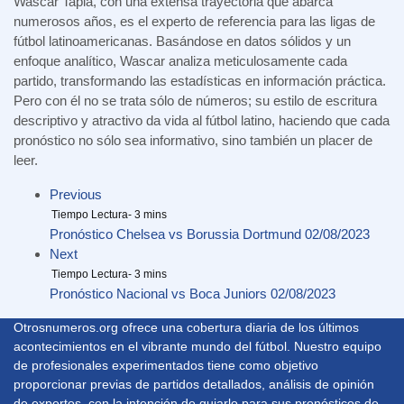
Wascar Tapia, con una extensa trayectoria que abarca
numerosos años, es el experto de referencia para las ligas de
fútbol latinoamericanas. Basándose en datos sólidos y un
enfoque analítico, Wascar analiza meticulosamente cada
partido, transformando las estadísticas en información práctica.
Pero con él no se trata sólo de números; su estilo de escritura
descriptivo y atractivo da vida al fútbol latino, haciendo que cada
pronóstico no sólo sea informativo, sino también un placer de
leer.
Previous
Pronóstico Chelsea vs Borussia Dortmund 02/08/2023
Next
Pronóstico Nacional vs Boca Juniors 02/08/2023
Otrosnumeros.org ofrece una cobertura diaria de los últimos
acontecimientos en el vibrante mundo del fútbol. Nuestro equipo
de profesionales experimentados tiene como objetivo
proporcionar previas de partidos detallados, análisis de opinión
de expertos, con la intención de guiarlo para sus pronósticos de