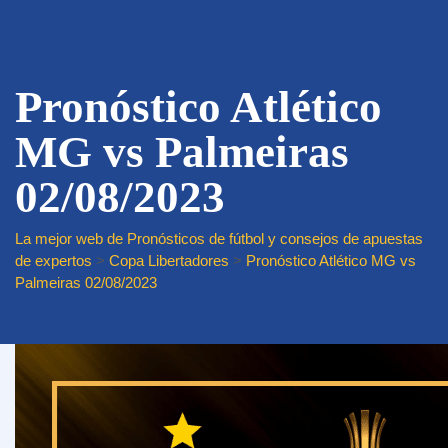
Pronóstico Atlético
MG vs Palmeiras
02/08/2023
La mejor web de Pronósticos de fútbol y consejos de apuestas
de expertos
>
Copa Libertadores
>
Pronóstico Atlético MG vs
Palmeiras 02/08/2023