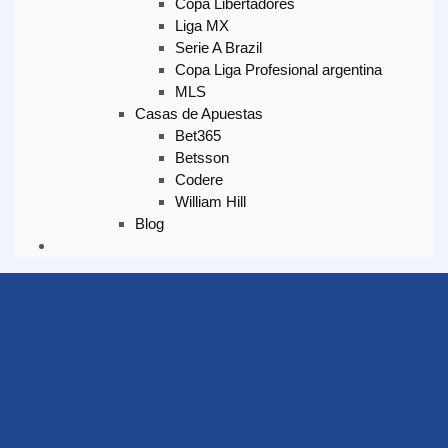
Copa Libertadores
Liga MX
Serie A Brazil
Copa Liga Profesional argentina
MLS
Casas de Apuestas
Bet365
Betsson
Codere
William Hill
Blog