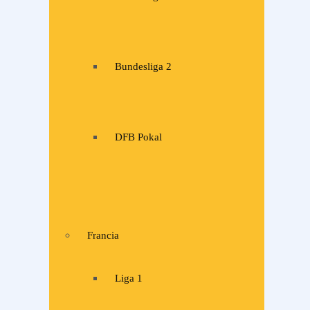
Bundesliga 2
DFB Pokal
Francia
Liga 1