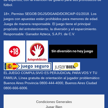
fútbol.
18+, Permiso SEGOB DGJS/DGAAD/DCRCA/P-01/2018. Los
juegos con apuestas están prohibidos para menores de edad.
Juega de manera responsable. El juego tiene el principal
propósito del entretenimiento, la diversión y el esparcimiento.
Responsable: Ganador Azteca, S.A.P.I. de C.V.
EL JUEGO COMPULSIVO ES PERJUDICIAL PARA VOS Y TU
FAMILIA, Línea gratuita de orientación al jugador problemático:
Buenos Aires Provincia 0800-444-4000, Buenos Aires Ciudad
0800-666-6006.
Condiciones Generales
Jugar Bien