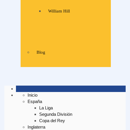
William Hill
Blog
Inicio
España
La Liga
Segunda División
Copa del Rey
Inglaterra