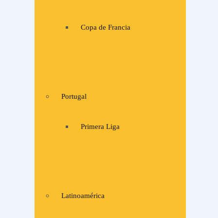
Copa de Francia
Portugal
Primera Liga
Latinoamérica