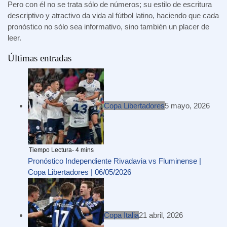
Pero con él no se trata sólo de números; su estilo de escritura
descriptivo y atractivo da vida al fútbol latino, haciendo que cada
pronóstico no sólo sea informativo, sino también un placer de
leer.
Últimas entradas
Copa Libertadores
5 mayo, 2026
Pronóstico Independiente Rivadavia vs Fluminense |
Copa Libertadores | 06/05/2026
Copa Italia
21 abril, 2026