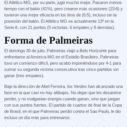
El Atlético MG, por su parte, jugó mucho mejor. Pasaron menos
tiempo con el balón (41%), pero crearon más ocasiones (23:6) y
tuvieron una mejor eficacia en los tiros de (6:5), incluso sin la
posesión del balón. El Atlético MG es actualmente 13º en la
Serie A, con 21 puntos (5 victorias, 6 empates y 6 derrotas).
Forma de Palmeiras
El domingo 30 de julio, Palmeiras viajó a Belo Horizonte para
enfrentarse al América-MG en el Estádio Brasileiro. Palmeiras
tuvo un comienzo difícil, pero acabó imponiéndose por 4-1 para
sumar su segunda victoria consecutiva tras cinco partidos sin
ganar (tres empates).
Bajo la dirección de Abel Ferreira, los Verdes han alcanzado una
fase en la que casi no hay altibajos. No dejan que les desanime
perder, y no malgastan energía cuando ganan, sino que juegan
con sus puntos fuertes. El partido de cuartos de final de la Copa
de Brasil, en el que Palmeiras perdió contra el Sao Paulo, le dio
incluso un día más para entrenarse.