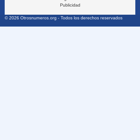
Publicidad
© 2026 Otrosnumeros.org - Todos los derechos reservados