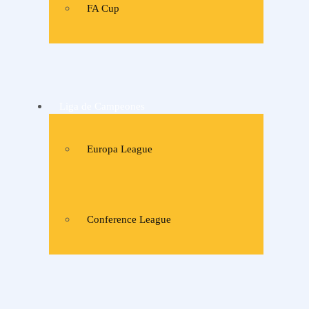
FA Cup
Liga de Campeones
Europa League
Conference League