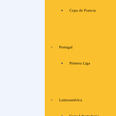
Copa de Francia
Portugal
Primera Liga
Latinoamérica