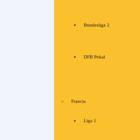
Bundesliga 2
DFB Pokal
Francia
Liga 1