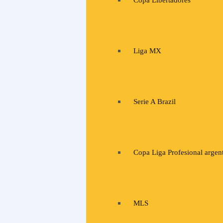
Copa Libertadores
Liga MX
Serie A Brazil
Copa Liga Profesional argen
MLS