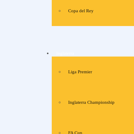
Copa del Rey
Inglaterra
Liga Premier
Inglaterra Championship
FA Cup