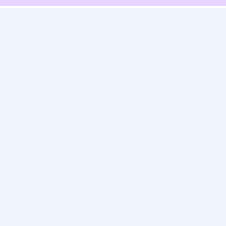
 consejos de apuestas