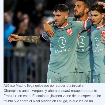
Atlético Madrid llega golpeado por su derrota inicial en
Champions ante Liverpool, y ahora buscará recuperarse ante
Frankfurt en casa. El equipo rojiblanco viene de un espectacular
triunfo 5-2 sobre el Real Madrid en LaLiga, lo que les da un