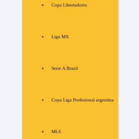
Copa Libertadores
Liga MX
Serie A Brazil
Copa Liga Profesional argentina
MLS