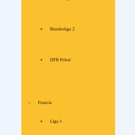
Bundesliga 2
DFB Pokal
Francia
Liga 1