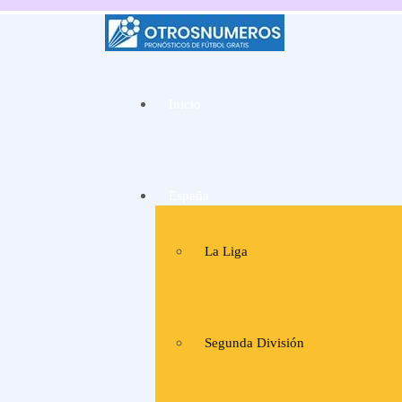
La mejor web de 
de expertos
Inicio
España
La Liga
Segunda División