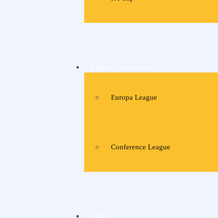
Liga de Campeones
Europa League
Conference League
Otras