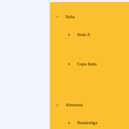
Italia
Serie A
Copa Italia
Alemania
Bundesliga