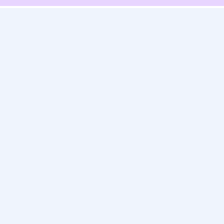
 consejos de apuestas