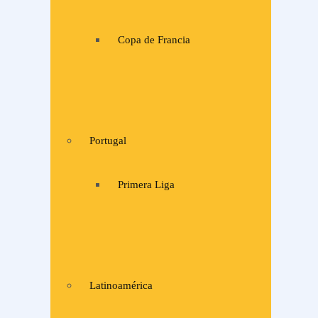
Copa de Francia
Portugal
Primera Liga
Latinoamérica