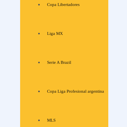
Copa Libertadores
Liga MX
Serie A Brazil
Copa Liga Profesional argentina
MLS