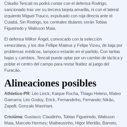
Cláudio Tencati no podrá contar con el defensa Rodrigo,
sancionado tras ver su tercera tarjeta amarilla, ni con el lateral
izquierdo Miguel Trauco, expulsado con roja directa ante el
Cuiabá. Sin Rodrigo, los centrales titulares serán Tobias
Figueiredo y Walisson Maia.
El defensa Wilker Ángel, convocado con la selección
venezolana, y los dos Fellipe Mateus y Felipe Vizeu, de baja por
problemas médicos, tampoco estarán en el partido. Con tantas
bajas y cambios, Tencati puede optar por un cambio de táctica y
poblar el centro del campo para restar fluidez al juego del
Furacão.
Alineaciones posibles
Athletico-PR
: Léo Linck; Kaique Rocha, Thiago Heleno, Mateo
Gamarra; Léo Godoy, Erick, Fernandinho, Fernando; Nikão,
Zapelli, Gonzalo Mastriani.
Criciúma
: Gustavo; Claudinho, Tobias Figueiredo, Walisson
Maia, Marcelo Hermes; Matheusinho, Higor Meritão, Barreto,