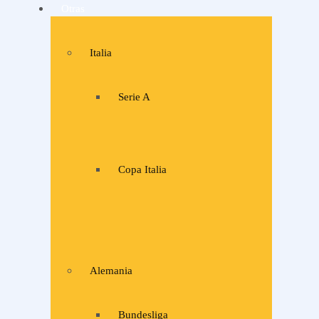
Otras
Italia
Serie A
Copa Italia
Alemania
Bundesliga