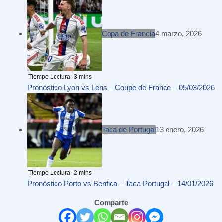
Copa de Francia
4 marzo, 2026
Pronóstico Lyon vs Lens – Coupe de France – 05/03/2026
Taca de Portugal
13 enero, 2026
Pronóstico Porto vs Benfica – Taca Portugal – 14/01/2026
Comparte