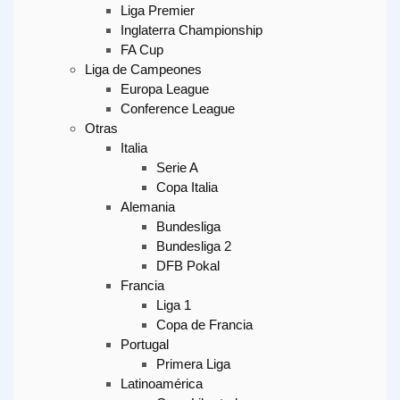
Liga Premier
Inglaterra Championship
FA Cup
Liga de Campeones
Europa League
Conference League
Otras
Italia
Serie A
Copa Italia
Alemania
Bundesliga
Bundesliga 2
DFB Pokal
Francia
Liga 1
Copa de Francia
Portugal
Primera Liga
Latinoamérica