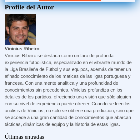
Profile del Autor
Vinicius Ribeiro
Vinicius Ribeiro se destaca como un faro de profunda
experiencia futbolística, especializado en el vibrante mundo de
la Liga Brasileña de Fútbol y sus equipos, además de tener un
afinado conocimiento de los matices de las ligas portuguesa y
francesa. Con una mente analítica y una profundidad de
conocimientos sin precedentes, Vinicius profundiza en los
detalles de los partidos, ofreciendo una visión que sólo alguien
con su nivel de experiencia puede ofrecer. Cuando se leen los
análisis de Vinicius, no sólo se obtiene una predicción, sino que
se accede a una gran cantidad de conocimientos que abarcan
tácticas, dinámicas de equipo y la historia de estas ligas.
Últimas entradas