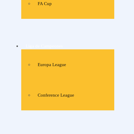
FA Cup
Liga de Campeones
Europa League
Conference League