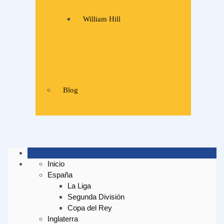
William Hill
Blog
Inicio
España
La Liga
Segunda División
Copa del Rey
Inglaterra