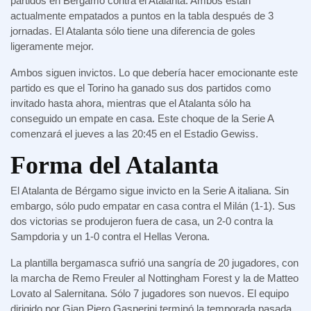
partidos en Bérgamo contra el Atalanta. Ambos están
actualmente empatados a puntos en la tabla después de 3
jornadas. El Atalanta sólo tiene una diferencia de goles
ligeramente mejor.
Ambos siguen invictos. Lo que debería hacer emocionante este
partido es que el Torino ha ganado sus dos partidos como
invitado hasta ahora, mientras que el Atalanta sólo ha
conseguido un empate en casa. Este choque de la Serie A
comenzará el jueves a las 20:45 en el Estadio Gewiss.
Forma del Atalanta
El Atalanta de Bérgamo sigue invicto en la Serie A italiana. Sin
embargo, sólo pudo empatar en casa contra el Milán (1-1). Sus
dos victorias se produjeron fuera de casa, un 2-0 contra la
Sampdoria y un 1-0 contra el Hellas Verona.
La plantilla bergamasca sufrió una sangría de 20 jugadores, con
la marcha de Remo Freuler al Nottingham Forest y la de Matteo
Lovato al Salernitana. Sólo 7 jugadores son nuevos. El equipo
dirigido por Gian Piero Gasperini terminó la temporada pasada