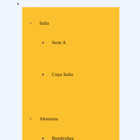
Otras
Italia
Serie A
Copa Italia
Alemania
Bundesliga