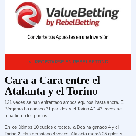
REGISTARSE EN REBELBETTING
Cara a Cara entre el
Atalanta y el Torino
121 veces se han enfrentado ambos equipos hasta ahora. El
Bérgamo ha ganado 31 partidos y el Torino 47. 43 veces se
repartieron los puntos.
En los últimos 10 duelos directos, la Dea ha ganado 4 y el
Torino 2. Han empatado 4 veces. Atalanta marcó 25 goles y