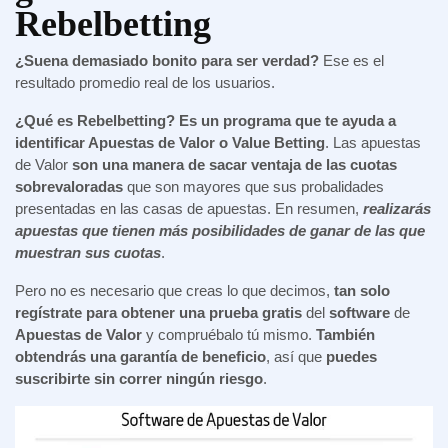
Rebelbetting
¿Suena demasiado bonito para ser verdad?
Ese es el
resultado promedio real de los usuarios.
¿Qué es Rebelbetting?
Es un programa que te ayuda a
identificar Apuestas de Valor o Value Betting
. Las apuestas
de Valor
son una manera de sacar ventaja de las cuotas
sobrevaloradas
que son mayores que sus probalidades
presentadas en las casas de apuestas. En resumen,
realizarás
apuestas que tienen más posibilidades de ganar de las que
muestran sus cuotas
.
Pero no es necesario que creas lo que decimos,
tan solo
regístrate para obtener una prueba gratis
del
software
de
Apuestas de Valor
y compruébalo tú mismo.
También
obtendrás una garantía de beneficio
, así que
puedes
suscribirte sin correr ningún riesgo
.