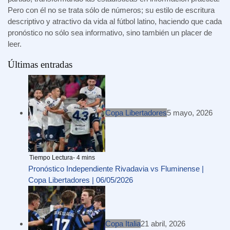
Pero con él no se trata sólo de números; su estilo de escritura
descriptivo y atractivo da vida al fútbol latino, haciendo que cada
pronóstico no sólo sea informativo, sino también un placer de
leer.
Últimas entradas
Copa Libertadores
5 mayo, 2026
Pronóstico Independiente Rivadavia vs Fluminense |
Copa Libertadores | 06/05/2026
Copa Italia
21 abril, 2026