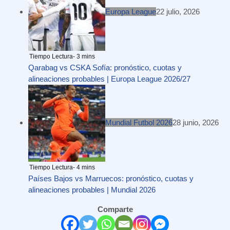
Europa League
22 julio, 2026
Qarabag vs CSKA Sofía: pronóstico, cuotas y
alineaciones probables | Europa League 2026/27
Mundial Futbol 2026
28 junio, 2026
Países Bajos vs Marruecos: pronóstico, cuotas y
alineaciones probables | Mundial 2026
Comparte