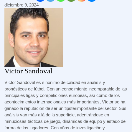
diciembre 9, 2024
Victor Sandoval
Víctor Sandoval es sinónimo de calidad en análisis y
pronósticos de fútbol. Con un conocimiento incomparable de las
principales ligas y competiciones europeas, así como de los
acontecimientos internacionales más importantes, Víctor se ha
ganado la reputación de ser un tipsterimportante del sector. Sus
análisis van más allá de la superficie, adentrándose en
minuciosas tácticas de juego, dinámicas de equipo y estado de
forma de los jugadores. Con años de investigación y