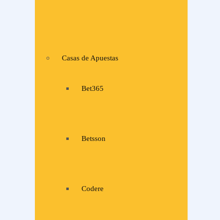
Casas de Apuestas
Bet365
Betsson
Codere