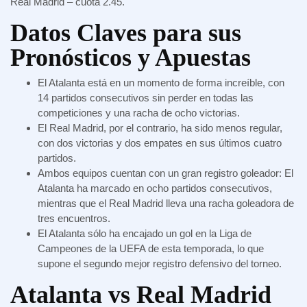
Real Madrid – cuota 2.45.
Datos Claves para sus
Pronósticos y Apuestas
El Atalanta está en un momento de forma increíble, con
14 partidos consecutivos sin perder en todas las
competiciones y una racha de ocho victorias.
El Real Madrid, por el contrario, ha sido menos regular,
con dos victorias y dos empates en sus últimos cuatro
partidos.
Ambos equipos cuentan con un gran registro goleador: El
Atalanta ha marcado en ocho partidos consecutivos,
mientras que el Real Madrid lleva una racha goleadora de
tres encuentros.
El Atalanta sólo ha encajado un gol en la Liga de
Campeones de la UEFA de esta temporada, lo que
supone el segundo mejor registro defensivo del torneo.
Atalanta vs Real Madrid