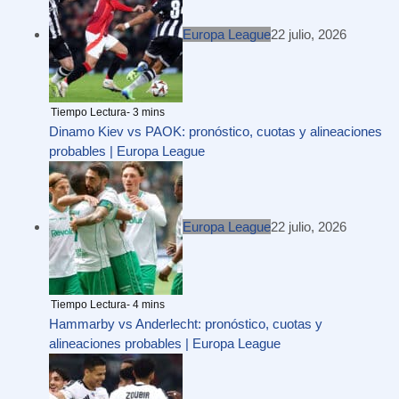
Europa League
22 julio, 2026
Dinamo Kiev vs PAOK: pronóstico, cuotas y alineaciones
probables | Europa League
Europa League
22 julio, 2026
Hammarby vs Anderlecht: pronóstico, cuotas y
alineaciones probables | Europa League