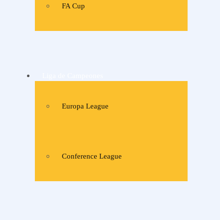
FA Cup
Liga de Campeones
Europa League
Conference League