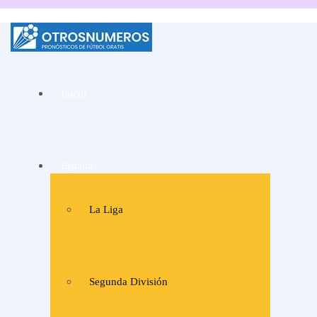
La mejor web de
Pronósticos de fútbol
Inicio
y consejos de apuestas
de expertos
España
La Liga
Segunda División