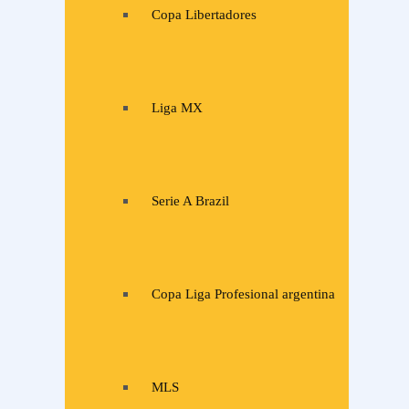
Copa Libertadores
Liga MX
Serie A Brazil
Copa Liga Profesional argentina
MLS