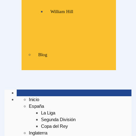
William Hill
Blog
Inicio
España
La Liga
Segunda División
Copa del Rey
Inglaterra