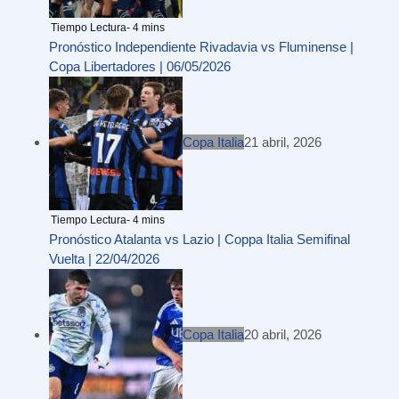
Pronóstico Independiente Rivadavia vs Fluminense |
Copa Libertadores | 06/05/2026
Copa Italia
21 abril, 2026
Pronóstico Atalanta vs Lazio | Coppa Italia Semifinal
Vuelta | 22/04/2026
Copa Italia
20 abril, 2026