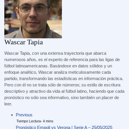
Wascar Tapia
Wascar Tapia, con una extensa trayectoria que abarca
numerosos años, es el experto de referencia para las ligas de
fútbol latinoamericanas. Basándose en datos sólidos y un
enfoque analítico, Wascar analiza meticulosamente cada
partido, transformando las estadísticas en información práctica.
Pero con él no se trata sólo de números; su estilo de escritura
descriptivo y atractivo da vida al fútbol latino, haciendo que cada
pronóstico no sólo sea informativo, sino también un placer de
leer.
Previous
Pronóstico Empoli vs Verona | Serie A – 25/05/2025