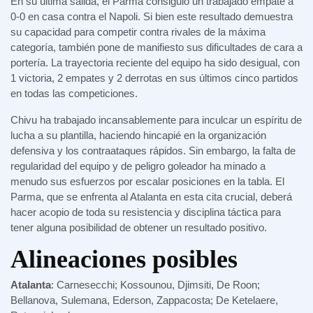
En su última salida, el Parma consiguió un trabajado empate a
0-0 en casa contra el Napoli. Si bien este resultado demuestra
su capacidad para competir contra rivales de la máxima
categoría, también pone de manifiesto sus dificultades de cara a
portería. La trayectoria reciente del equipo ha sido desigual, con
1 victoria, 2 empates y 2 derrotas en sus últimos cinco partidos
en todas las competiciones.
Chivu ha trabajado incansablemente para inculcar un espíritu de
lucha a su plantilla, haciendo hincapié en la organización
defensiva y los contraataques rápidos. Sin embargo, la falta de
regularidad del equipo y de peligro goleador ha minado a
menudo sus esfuerzos por escalar posiciones en la tabla. El
Parma, que se enfrenta al Atalanta en esta cita crucial, deberá
hacer acopio de toda su resistencia y disciplina táctica para
tener alguna posibilidad de obtener un resultado positivo.
Alineaciones posibles
Atalanta
: Carnesecchi; Kossounou, Djimsiti, De Roon;
Bellanova, Sulemana, Ederson, Zappacosta; De Ketelaere,