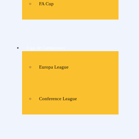
FA Cup
Liga de Campeones
Europa League
Conference League