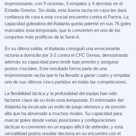
impresionante, con 9 victorias, 5 empates y 4 derrotas en el
Estadio Gewiss. Sin duda, esta buena racha en casa les dará
confianza de cara a este crucial encuentro contra el Parma. La
capacidad goleadora del Atalanta queda patente en sus 76 goles
marcados esta temporada, que lo convierten en uno de los
conjuntos más prolíficos de la Serie A.
En su última salida, el Atalanta consiguió una emocionante
victoria a domicilio por 3-2 contra el CFC Genoa, demostrando
además su capacidad para rendir bajo presión y asegurar
puntos cruciales. Este resultado forma parte de una
impresionante racha que le ha llevado a ganar cuatro y empatar
uno de sus últimos cinco partidos en todas las competiciones.
La flexibilidad táctica y la profundidad del equipo han sido
factores clave de su éxito esta temporada. El entrenador del
Atalanta ha inculcado un estilo de juego ofensivo y de presión
alta que ha abrumado a muchos rivales. Su capacidad para
marcar goles desde varias posiciones y configuraciones
tácticas lo convierten en un equipo difícil de defender, y esta
versatilidad podría resultar decisiva en su encuentro con el