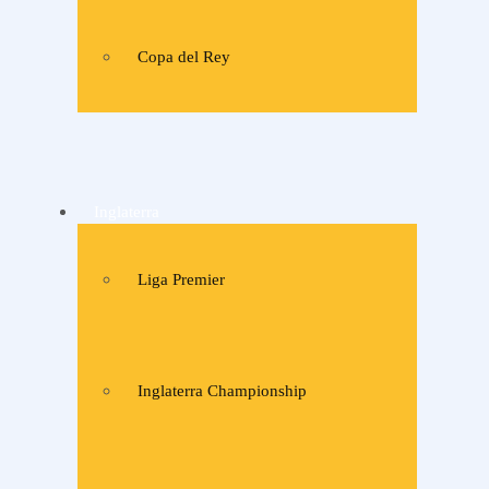
Copa del Rey
Inglaterra
Liga Premier
Inglaterra Championship