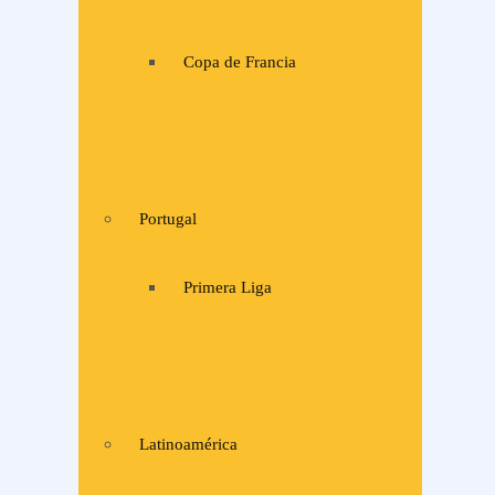
Copa de Francia
Portugal
Primera Liga
Latinoamérica