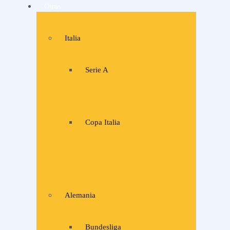
Otras
Italia
Serie A
Copa Italia
Alemania
Bundesliga