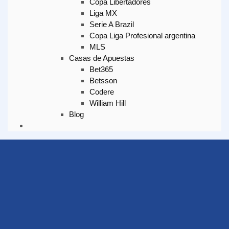
Copa Libertadores
Liga MX
Serie A Brazil
Copa Liga Profesional argentina
MLS
Casas de Apuestas
Bet365
Betsson
Codere
William Hill
Blog