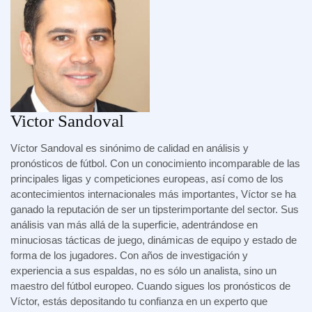
Victor Sandoval
Víctor Sandoval es sinónimo de calidad en análisis y
pronósticos de fútbol. Con un conocimiento incomparable de las
principales ligas y competiciones europeas, así como de los
acontecimientos internacionales más importantes, Víctor se ha
ganado la reputación de ser un tipsterimportante del sector. Sus
análisis van más allá de la superficie, adentrándose en
minuciosas tácticas de juego, dinámicas de equipo y estado de
forma de los jugadores. Con años de investigación y
experiencia a sus espaldas, no es sólo un analista, sino un
maestro del fútbol europeo. Cuando sigues los pronósticos de
Víctor, estás depositando tu confianza en un experto que