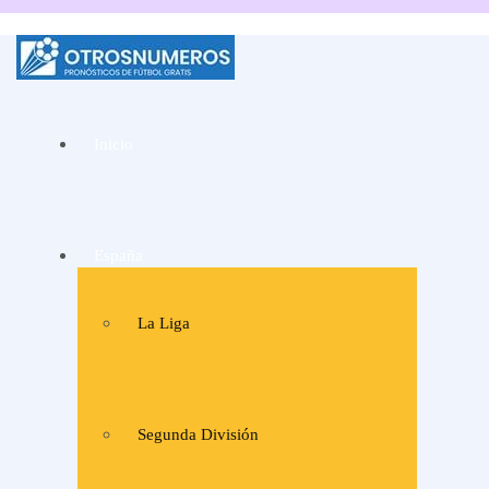
La mejor web de
Pronósticos de fútbol
Inicio
y consejos de apuestas
de expertos
España
La Liga
Segunda División