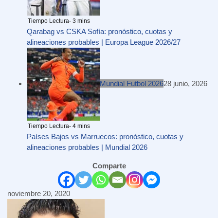
Qarabag vs CSKA Sofía: pronóstico, cuotas y
alineaciones probables | Europa League 2026/27
Mundial Futbol 2026
28 junio, 2026
Países Bajos vs Marruecos: pronóstico, cuotas y
alineaciones probables | Mundial 2026
Comparte
noviembre 20, 2020