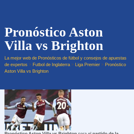
Pronóstico Aston
Villa vs Brighton
La mejor web de Pronósticos de fútbol y consejos de apuestas
de expertos
>
Futbol de Inglaterra
>
Liga Premier
>
Pronóstico
Aston Villa vs Brighton
Pronóstico Aston Villa vs Brighton
para el
partido de la