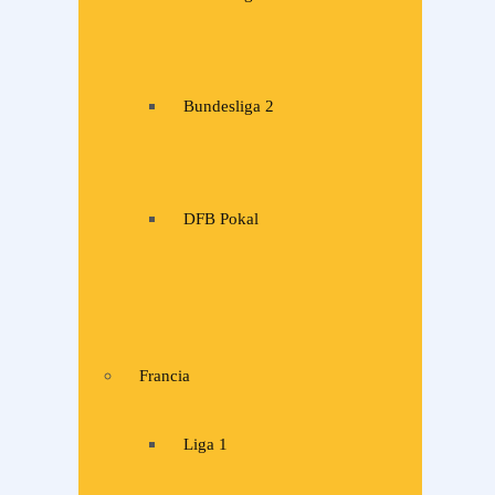
Bundesliga 2
DFB Pokal
Francia
Liga 1