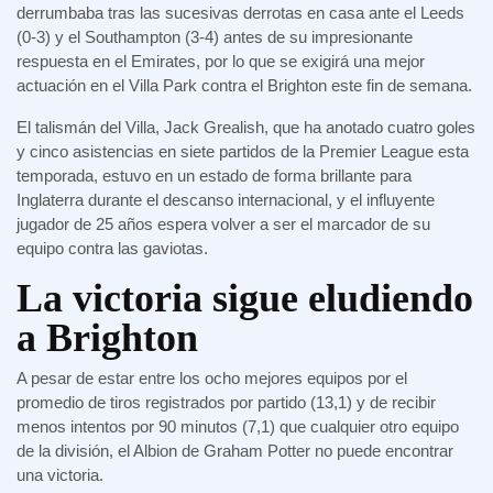
derrumbaba tras las sucesivas derrotas en casa ante el Leeds
(0-3) y el Southampton (3-4) antes de su impresionante
respuesta en el Emirates, por lo que se exigirá una mejor
actuación en el Villa Park contra el Brighton este fin de semana.
El talismán del Villa, Jack Grealish, que ha anotado cuatro goles
y cinco asistencias en siete partidos de la Premier League esta
temporada, estuvo en un estado de forma brillante para
Inglaterra durante el descanso internacional, y el influyente
jugador de 25 años espera volver a ser el marcador de su
equipo contra las gaviotas.
La victoria sigue eludiendo
a Brighton
A pesar de estar entre los ocho mejores equipos por el
promedio de tiros registrados por partido (13,1) y de recibir
menos intentos por 90 minutos (7,1) que cualquier otro equipo
de la división, el Albion de Graham Potter no puede encontrar
una victoria.