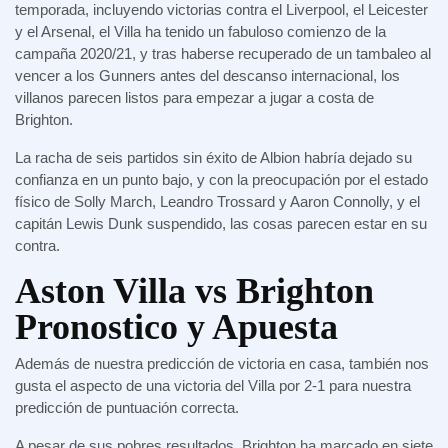
temporada, incluyendo victorias contra el Liverpool, el Leicester
y el Arsenal, el Villa ha tenido un fabuloso comienzo de la
campaña 2020/21, y tras haberse recuperado de un tambaleo al
vencer a los Gunners antes del descanso internacional, los
villanos parecen listos para empezar a jugar a costa de
Brighton.
La racha de seis partidos sin éxito de Albion habría dejado su
confianza en un punto bajo, y con la preocupación por el estado
físico de Solly March, Leandro Trossard y Aaron Connolly, y el
capitán Lewis Dunk suspendido, las cosas parecen estar en su
contra.
Aston Villa vs Brighton
Pronostico y Apuesta
Además de nuestra predicción de victoria en casa, también nos
gusta el aspecto de una victoria del Villa por 2-1 para nuestra
predicción de puntuación correcta.
A pesar de sus pobres resultados, Brighton ha marcado en siete