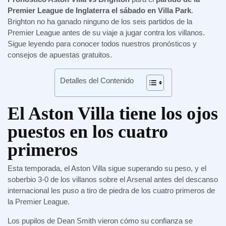
Premier League de Inglaterra el sábado en Villa Park
.
Brighton no ha ganado ninguno de los seis partidos de la
Premier League antes de su viaje a jugar contra los villanos.
Sigue leyendo para conocer todos nuestros pronósticos y
consejos de apuestas gratuitos.
Detalles del Contenido
El Aston Villa tiene los ojos
puestos en los cuatro
primeros
Esta temporada, el Aston Villa sigue superando su peso, y el
soberbio 3-0 de los villanos sobre el Arsenal antes del descanso
internacional les puso a tiro de piedra de los cuatro primeros de
la Premier League.
Los pupilos de Dean Smith vieron cómo su confianza se