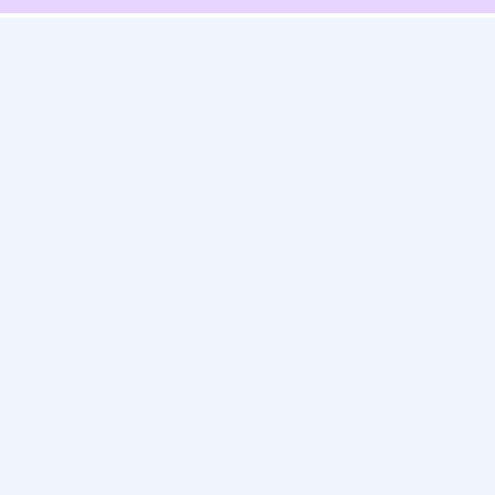
 consejos de apuestas