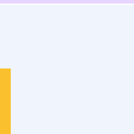
Pronósticos de fútbol y