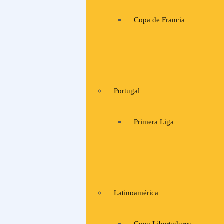
Copa de Francia
Portugal
Primera Liga
Latinoamérica