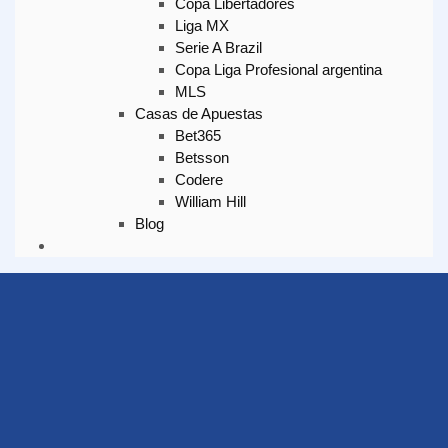
Copa Libertadores
Liga MX
Serie A Brazil
Copa Liga Profesional argentina
MLS
Casas de Apuestas
Bet365
Betsson
Codere
William Hill
Blog