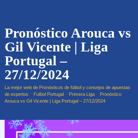
Pronóstico Arouca vs
Gil Vicente | Liga
Portugal –
27/12/2024
La mejor web de Pronósticos de fútbol y consejos de apuestas
de expertos
>
Futbol Portugal
>
Primera Liga
>
Pronóstico
Arouca vs Gil Vicente | Liga Portugal – 27/12/2024