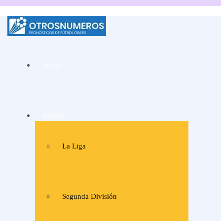
La mejor web de
Pronósticos de fútbol
Inicio
y consejos de apuestas
de expertos
España
La Liga
Segunda División