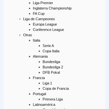
Liga Premier
Inglaterra Championship
FA Cup
Liga de Campeones
Europa League
Conference League
Otras
Italia
Serie A
Copa Italia
Alemania
Bundesliga
Bundesliga 2
DFB Pokal
Francia
Liga 1
Copa de Francia
Portugal
Primera Liga
Latinoamérica