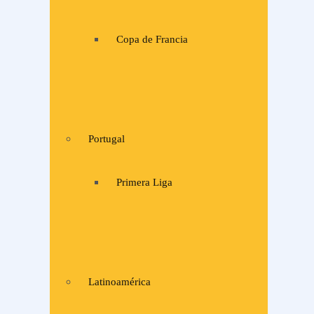
Copa de Francia
Portugal
Primera Liga
Latinoamérica