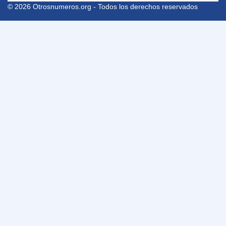
© 2026 Otrosnumeros.org - Todos los derechos reservados