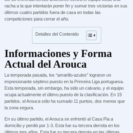
racha a la que intentarán poner fin y sumar tres victorias en sus
últimos cuatro partidos fuera de casa en todas las
competiciones para cerrar el año.
Detalles del Contenido
Informaciones y Forma
Actual del Arouca
La temporada pasada, los “amarillo-azules” lograron un
impresionante séptimo puesto en la Primeira Liga portuguesa.
Esta temporada, sin embargo, ha sido un calvario, y el equipo
ocupa actualmente el último puesto de la clasificación. En 15
partidos, el Arouca sólo ha sumado 11 puntos, dos menos que
la zona segura.
En su último partido, el Arouca se enfrentó al Casa Pia a
domicilio y perdió por 1-3. Esta fue su tercera derrota en los
últimos tres años. Esta fue su tercera derrota en las últimas