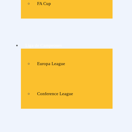
FA Cup
Liga de Campeones
Europa League
Conference League