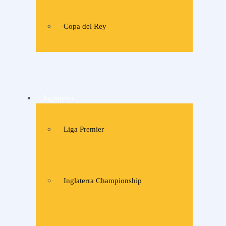
Copa del Rey
Inglaterra
Liga Premier
Inglaterra Championship