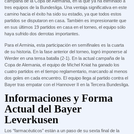
campaña de la Copa de Alemania, en la que ya ha eliminado a
tres equipos de la Bundesliga. Una ventaja significativa en este
camino hacia el éxito ha sido su estadio, ya que todos estos
partidos se disputaron en casa. También es impresionante que
en sus últimos 19 partidos en casa en el torneo, el equipo sólo
haya sufrido dos derrotas importantes.
Para el Arminia, esta participación en semifinales es la cuarta
de su historia. En la fase anterior del torneo, logró imponerse al
Werder en una tensa batalla (2-1). En la actual campaña de la
Copa de Alemania, el equipo de Michel Kniat ha ganado los
cuatro partidos en el tiempo reglamentario, marcando al menos
dos goles en cada encuentro. El equipo llega al partido contra el
Bayer tras empatar con el Hannover II en la Tercera Bundesliga.
Informaciones y Forma
Actual del Bayer
Leverkusen
Los “farmacéuticos” están a un paso de su sexta final de la