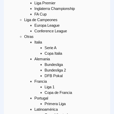
Liga Premier
Inglaterra Championship
FA Cup
Liga de Campeones
Europa League
Conference League
Otras
Italia
Serie A
Copa Italia
Alemania
Bundesliga
Bundesliga 2
DFB Pokal
Francia
Liga 1
Copa de Francia
Portugal
Primera Liga
Latinoamérica