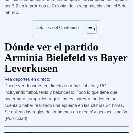
por 3-2 en la prórroga al Colonia, de la segunda división, el 5 de
febrero.
Detalles del Contenido
Dónde ver el partido
Arminia Bielefeld vs Bayer
Leverkusen
Vea deportes en directo
Puede ver deportes en directo en móvil, tableta y PC,
incluyendo fútbol, tenis y baloncesto. Todo lo que tiene que
hacer para cumplir los requisitos es ingresar fondos en su
cuenta o haber realizado una apuesta en las últimas 24 horas.
Se aplican las reglas de ‘Imágenes en directo’ y geolocalización.
(Publicidad)