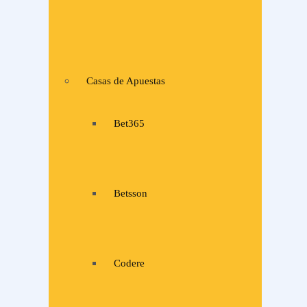
Casas de Apuestas
Bet365
Betsson
Codere