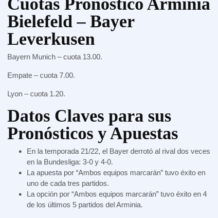
Cuotas Pronóstico Arminia
Bielefeld – Bayer
Leverkusen
Bayern Munich – cuota 13.00.
Empate – cuota 7.00.
Lyon – cuota 1.20.
Datos Claves para sus
Pronósticos y Apuestas
En la temporada 21/22, el Bayer derrotó al rival dos veces
en la Bundesliga: 3-0 y 4-0.
La apuesta por “Ambos equipos marcarán” tuvo éxito en
uno de cada tres partidos.
La opción por “Ambos equipos marcarán” tuvo éxito en 4
de los últimos 5 partidos del Arminia.