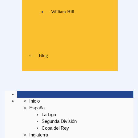
William Hill
Blog
Inicio
España
La Liga
Segunda División
Copa del Rey
Inglaterra