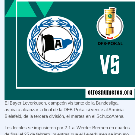
El Bayer Leverkusen, campeón visitante de la Bundesliga,
aspira a alcanzar la final de la DFB-Pokal si vence al Arminia
Bielefeld, de la tercera división, el martes en el SchucoArena.
Los locales se impusieron por 2-1 al Werder Bremen en cuartos
de final el 25 de febrero, mientras que el Leverkusen se impuso