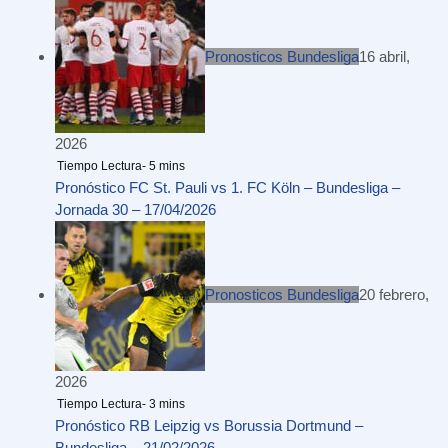
Pronosticos Bundesliga
16 abril,
2026
Pronóstico FC St. Pauli vs 1. FC Köln – Bundesliga –
Jornada 30 – 17/04/2026
Pronosticos Bundesliga
20 febrero,
2026
Pronóstico RB Leipzig vs Borussia Dortmund –
Bundesliga – 21/02/2026