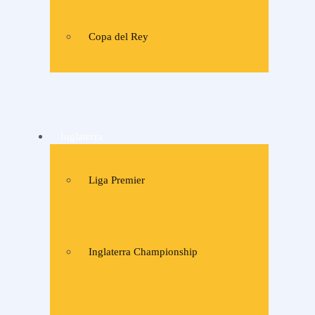
Copa del Rey
Inglaterra
Liga Premier
Inglaterra Championship