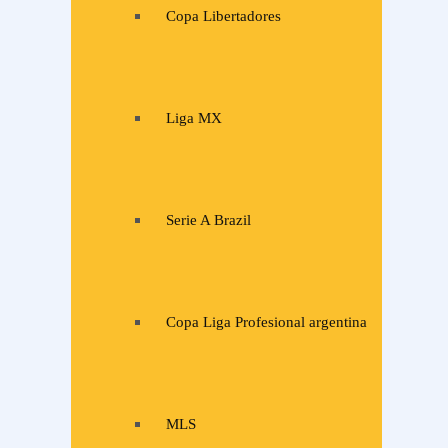
Copa Libertadores
Liga MX
Serie A Brazil
Copa Liga Profesional argentina
MLS