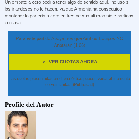
Un empate a cero podría tener algo de sentido aquí, incluso si
los irlandeses no lo hacen, ya que Armenia ha conseguido
mantener la portería a cero en tres de sus últimos siete partidos
en casa.
Para este partido Apoyamos que Ambos Equipos NO
Anotarán (1,66)
VER CUOTAS AHORA
Las cuotas presentadas en el pronóstico pueden variar al momento
de verificarlas. (Publicidad)
Profile del Autor