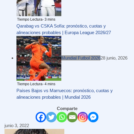
Qarabag vs CSKA Sofía: pronóstico, cuotas y
alineaciones probables | Europa League 2026/27
Mundial Futbol 2026
28 junio, 2026
Países Bajos vs Marruecos: pronóstico, cuotas y
alineaciones probables | Mundial 2026
Comparte
junio 3, 2022