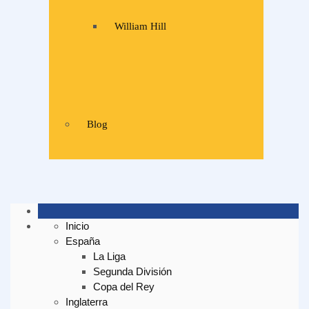
William Hill
Blog
Inicio
España
La Liga
Segunda División
Copa del Rey
Inglaterra