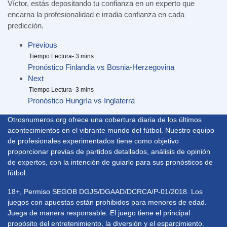
Víctor, estás depositando tu confianza en un experto que
encarna la profesionalidad e irradia confianza en cada
predicción.
Previous
Pronóstico Finlandia vs Bosnia-Herzegovina
Next
Pronóstico Hungría vs Inglaterra
Otrosnumeros.org ofrece una cobertura diaria de los últimos
acontecimientos en el vibrante mundo del fútbol. Nuestro equipo
de profesionales experimentados tiene como objetivo
proporcionar previas de partidos detallados, análisis de opinión
de expertos, con la intención de guiarlo para sus pronósticos de
fútbol.
18+, Permiso SEGOB DGJS/DGAAD/DCRCA/P-01/2018. Los
juegos con apuestas están prohibidos para menores de edad.
Juega de manera responsable. El juego tiene el principal
propósito del entretenimiento, la diversión y el esparcimiento.