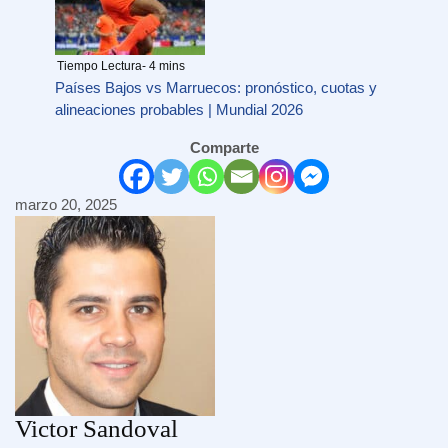
Países Bajos vs Marruecos: pronóstico, cuotas y
alineaciones probables | Mundial 2026
Comparte
marzo 20, 2025
Victor Sandoval