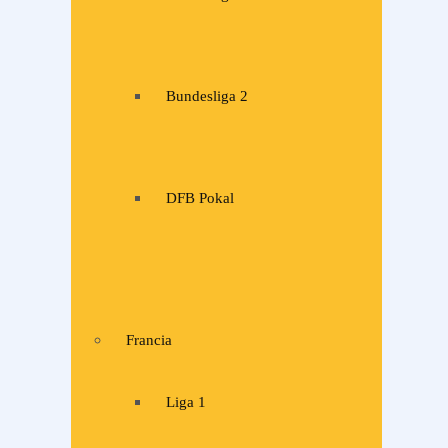
Bundesliga 2
DFB Pokal
Francia
Liga 1