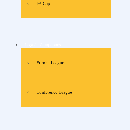
FA Cup
Liga de Campeones
Europa League
Conference League