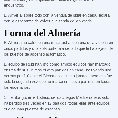
encuentros.
El Almería, sobre todo con la ventaja de jugar en casa, llegará
con la esperanza de volver a la senda de la victoria.
Forma del Almería
El Almería ha caído en una mala racha, con una sola victoria en
cinco partidos y una sola portería a cero, lo que le ha alejado de
los puestos de ascenso automático.
El equipo de Rubi ha visto cómo ambos equipos han marcado
en tres de sus últimos cuatro partidos en casa, incluyendo una
derrota por 1-0 ante el Girona en la última jornada, pero esa fue
sólo la segunda vez que no marcó en nueve partidos en todos
los escenarios.
Sin embargo, en el Estadio de los Juegos Mediterráneos sólo
ha perdido tres veces en 17 partidos, todas ellas ante equipos
que ocupan puestos de ascenso.