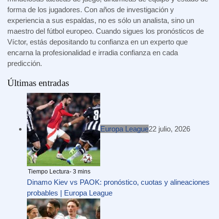
forma de los jugadores. Con años de investigación y
experiencia a sus espaldas, no es sólo un analista, sino un
maestro del fútbol europeo. Cuando sigues los pronósticos de
Víctor, estás depositando tu confianza en un experto que
encarna la profesionalidad e irradia confianza en cada
predicción.
Últimas entradas
Europa League
22 julio, 2026
Dinamo Kiev vs PAOK: pronóstico, cuotas y alineaciones
probables | Europa League