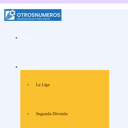
La mejor web de
Pronósticos de fútbol
Inicio
y consejos de apuestas
de expertos
España
La Liga
Segunda División