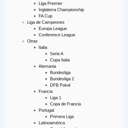
Liga Premier
Inglaterra Championship
FA Cup
Liga de Campeones
Europa League
Conference League
Otras
Italia
Serie A
Copa Italia
Alemania
Bundesliga
Bundesliga 2
DFB Pokal
Francia
Liga 1
Copa de Francia
Portugal
Primera Liga
Latinoamérica