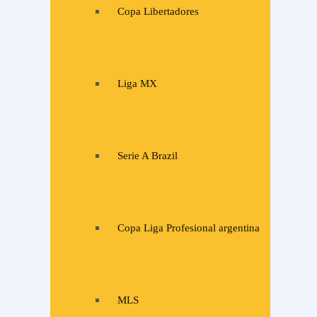
Copa Libertadores
Liga MX
Serie A Brazil
Copa Liga Profesional argentina
MLS