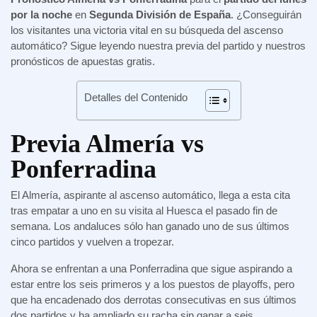
por la noche
en
Segunda División de España
. ¿Conseguirán
los visitantes una victoria vital en su búsqueda del ascenso
automático? Sigue leyendo nuestra previa del partido y nuestros
pronósticos de apuestas gratis.
Detalles del Contenido
Previa Almería vs
Ponferradina
El Almería, aspirante al ascenso automático, llega a esta cita
tras empatar a uno en su visita al Huesca el pasado fin de
semana. Los andaluces sólo han ganado uno de sus últimos
cinco partidos y vuelven a tropezar.
Ahora se enfrentan a una Ponferradina que sigue aspirando a
estar entre los seis primeros y a los puestos de playoffs, pero
que ha encadenado dos derrotas consecutivas en sus últimos
dos partidos y ha ampliado su racha sin ganar a seis