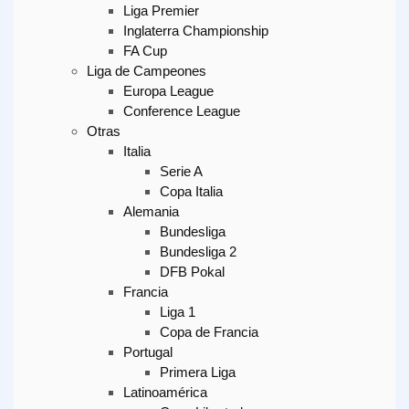
Liga Premier
Inglaterra Championship
FA Cup
Liga de Campeones
Europa League
Conference League
Otras
Italia
Serie A
Copa Italia
Alemania
Bundesliga
Bundesliga 2
DFB Pokal
Francia
Liga 1
Copa de Francia
Portugal
Primera Liga
Latinoamérica