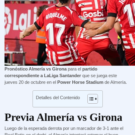
Pronóstico Almería vs Girona
para el
partido
correspondiente a LaLiga Santander
que se juega este
jueves 20 de octubre en el
Power Horse Stadium
de Almería.
Detalles del Contenido
Previa Almería vs Girona
Luego de la esperada derrota por un marcador de 3-1 ante el
Real Betis en el derbi, el Almería intentará retomar el buen