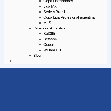
Copa Libertadores
Liga MX
Serie A Brazil
Copa Liga Profesional argentina
MLS
Casas de Apuestas
Bet365
Betsson
Codere
William Hill
Blog