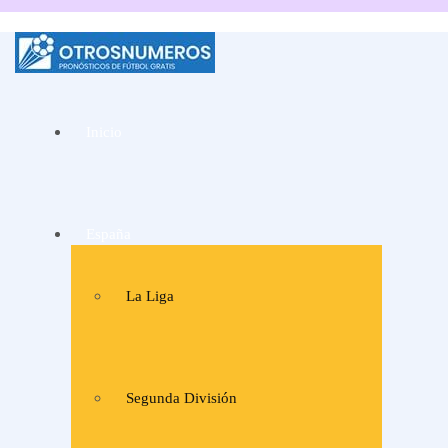
La mejor web de
Pronósticos de fútbol
Inicio
y consejos de apuestas
de expertos
España
La Liga
Segunda División