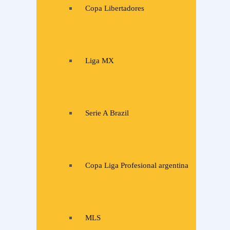
Copa Libertadores
Liga MX
Serie A Brazil
Copa Liga Profesional argentina
MLS