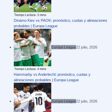
Dinamo Kiev vs PAOK: pronóstico, cuotas y alineaciones
probables | Europa League
Europa League
22 julio, 2026
Hammarby vs Anderlecht: pronóstico, cuotas y
alineaciones probables | Europa League
Europa League
22 julio, 2026