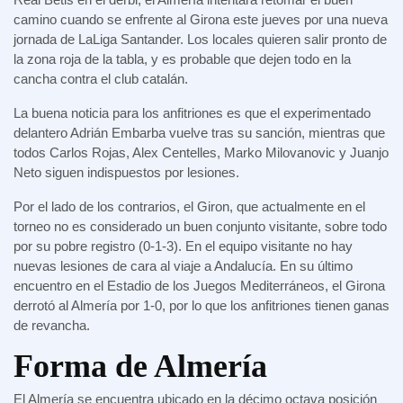
camino cuando se enfrente al Girona este jueves por una nueva
jornada de LaLiga Santander. Los locales quieren salir pronto de
la zona roja de la tabla, y es probable que dejen todo en la
cancha contra el club catalán.
La buena noticia para los anfitriones es que el experimentado
delantero Adrián Embarba vuelve tras su sanción, mientras que
todos Carlos Rojas, Alex Centelles, Marko Milovanovic y Juanjo
Neto siguen indispuestos por lesiones.
Por el lado de los contrarios, el Giron, que actualmente en el
torneo no es considerado un buen conjunto visitante, sobre todo
por su pobre registro (0-1-3). En el equipo visitante no hay
nuevas lesiones de cara al viaje a Andalucía. En su último
encuentro en el Estadio de los Juegos Mediterráneos, el Girona
derrotó al Almería por 1-0, por lo que los anfitriones tienen ganas
de revancha.
Forma de Almería
El Almería se encuentra ubicado en la décimo octava posición