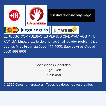
EL JUEGO COMPULSIVO ES PERJUDICIAL PARA VOS Y TU
FAMILIA, Línea gratuita de orientación al jugador problemático:
Buenos Aires Provincia 0800-444-4000, Buenos Aires Ciudad
0800-666-6006.
Condiciones Generales
Jugar Bien
Publicidad
© 2026 Otrosnumeros.org - Todos los derechos reservados