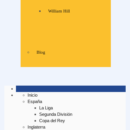
William Hill
Blog
Inicio
España
La Liga
Segunda División
Copa del Rey
Inglaterra