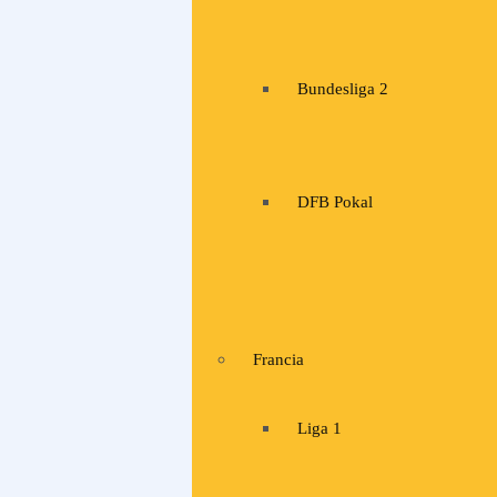
Bundesliga 2
DFB Pokal
Francia
Liga 1