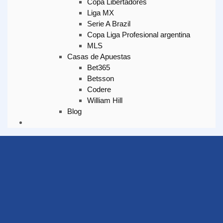
Copa Libertadores
Liga MX
Serie A Brazil
Copa Liga Profesional argentina
MLS
Casas de Apuestas
Bet365
Betsson
Codere
William Hill
Blog