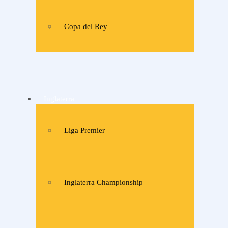
Copa del Rey
Inglaterra
Liga Premier
Inglaterra Championship