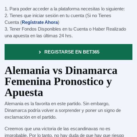
1. Para poder acceder a la plataforma necesitas lo siguiente:
2. Tienes que iniciar sesión en tu cuenta (Si no Tienes
Cuenta (
Regístrate Ahora
)
3. Tener Fondos Disponibles en tu Cuenta o Haber Realizado
una apuesta en las últimas 24 hrs.
REGISTARSE EN BET365
Alemania vs Dinamarca
Femenina Pronostico y
Apuesta
Alemania es la favorita en este partido. Sin embargo,
Dinamarca podría volver a sorprender y poner un signo de
exclamación en el partido.
Creemos que una victoria de las escandinavas no es
improbable. Por lo tanto, no hay duda de que hay que riesgo