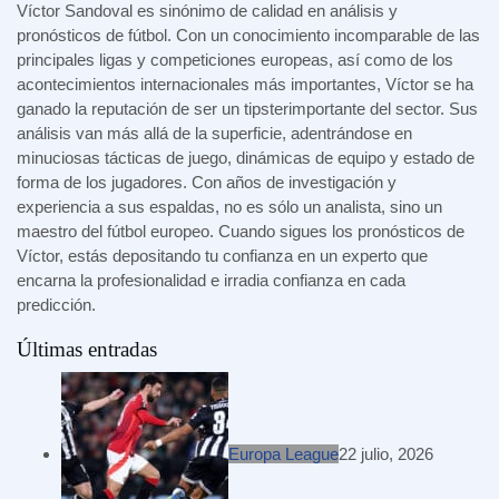
Víctor Sandoval es sinónimo de calidad en análisis y
pronósticos de fútbol. Con un conocimiento incomparable de las
principales ligas y competiciones europeas, así como de los
acontecimientos internacionales más importantes, Víctor se ha
ganado la reputación de ser un tipsterimportante del sector. Sus
análisis van más allá de la superficie, adentrándose en
minuciosas tácticas de juego, dinámicas de equipo y estado de
forma de los jugadores. Con años de investigación y
experiencia a sus espaldas, no es sólo un analista, sino un
maestro del fútbol europeo. Cuando sigues los pronósticos de
Víctor, estás depositando tu confianza en un experto que
encarna la profesionalidad e irradia confianza en cada
predicción.
Últimas entradas
Europa League
22 julio, 2026