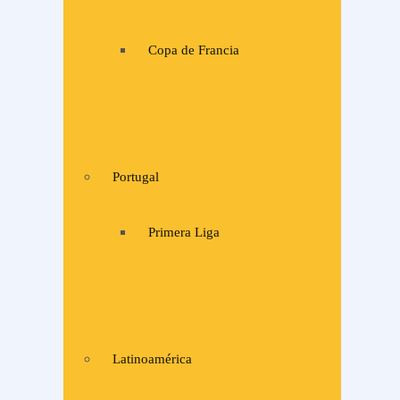
Copa de Francia
Portugal
Primera Liga
Latinoamérica