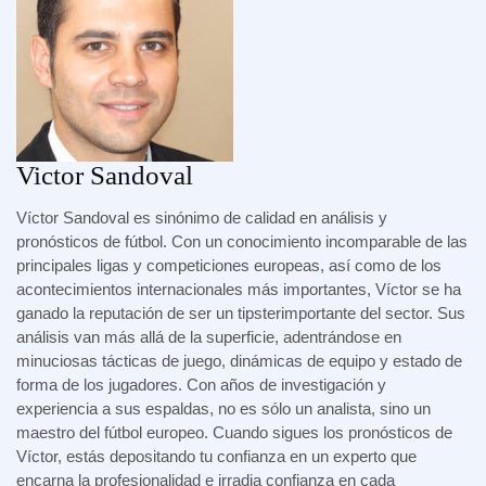
Victor Sandoval
Víctor Sandoval es sinónimo de calidad en análisis y
pronósticos de fútbol. Con un conocimiento incomparable de las
principales ligas y competiciones europeas, así como de los
acontecimientos internacionales más importantes, Víctor se ha
ganado la reputación de ser un tipsterimportante del sector. Sus
análisis van más allá de la superficie, adentrándose en
minuciosas tácticas de juego, dinámicas de equipo y estado de
forma de los jugadores. Con años de investigación y
experiencia a sus espaldas, no es sólo un analista, sino un
maestro del fútbol europeo. Cuando sigues los pronósticos de
Víctor, estás depositando tu confianza en un experto que
encarna la profesionalidad e irradia confianza en cada