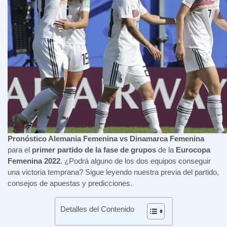
Pronóstico Alemania Femenina vs Dinamarca Femenina
para el
primer partido de la fase de grupos
de la
Eurocopa
Femenina 2022
. ¿Podrá alguno de los dos equipos conseguir
una victoria temprana? Sigue leyendo nuestra previa del partido,
consejos de apuestas y predicciones.
Detalles del Contenido