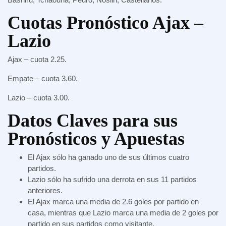
Cuotas Pronóstico Ajax –
Lazio
Ajax – cuota 2.25.
Empate – cuota 3.60.
Lazio – cuota 3.00.
Datos Claves para sus
Pronósticos y Apuestas
El Ajax sólo ha ganado uno de sus últimos cuatro
partidos.
Lazio sólo ha sufrido una derrota en sus 11 partidos
anteriores.
El Ajax marca una media de 2.6 goles por partido en
casa, mientras que Lazio marca una media de 2 goles por
partido en sus partidos como visitante.