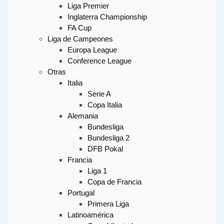
Liga Premier
Inglaterra Championship
FA Cup
Liga de Campeones
Europa League
Conference League
Otras
Italia
Serie A
Copa Italia
Alemania
Bundesliga
Bundesliga 2
DFB Pokal
Francia
Liga 1
Copa de Francia
Portugal
Primera Liga
Latinoamérica