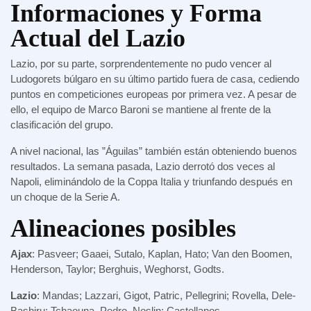
Informaciones y Forma
Actual del Lazio
Lazio, por su parte, sorprendentemente no pudo vencer al
Ludogorets búlgaro en su último partido fuera de casa, cediendo
puntos en competiciones europeas por primera vez. A pesar de
ello, el equipo de Marco Baroni se mantiene al frente de la
clasificación del grupo.
A nivel nacional, las ”Águilas” también están obteniendo buenos
resultados. La semana pasada, Lazio derrotó dos veces al
Napoli, eliminándolo de la Coppa Italia y triunfando después en
un choque de la Serie A.
Alineaciones posibles
Ajax
: Pasveer; Gaaei, Sutalo, Kaplan, Hato; Van den Boomen,
Henderson, Taylor; Berghuis, Weghorst, Godts.
Lazio
: Mandas; Lazzari, Gigot, Patric, Pellegrini; Rovella, Dele-
Bashiru; Tchaouna, Pedro, Noslin; Castellanos.