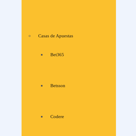
Casas de Apuestas
Bet365
Betsson
Codere