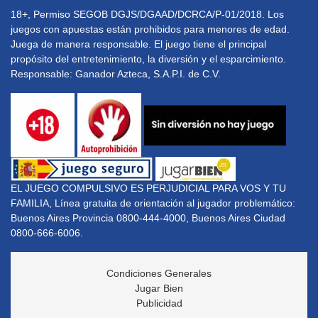
18+, Permiso SEGOB DGJS/DGAAD/DCRCA/P-01/2018. Los
juegos con apuestas están prohibidos para menores de edad.
Juega de manera responsable. El juego tiene el principal
propósito del entretenimiento, la diversión y el esparcimiento.
Responsable: Ganador Azteca, S.A.P.I. de C.V.
EL JUEGO COMPULSIVO ES PERJUDICIAL PARA VOS Y TU
FAMILIA, Línea gratuita de orientación al jugador problemático:
Buenos Aires Provincia 0800-444-4000, Buenos Aires Ciudad
0800-666-6006.
Condiciones Generales
Jugar Bien
Publicidad