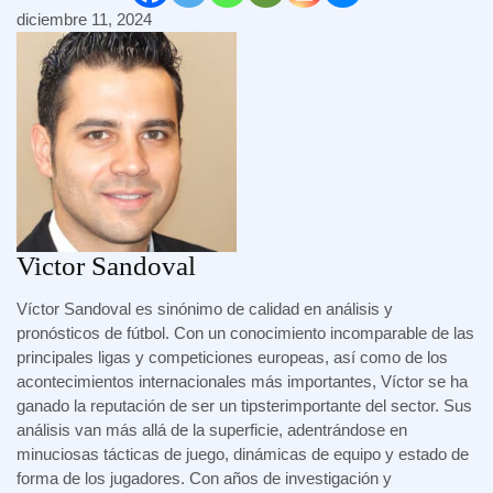
diciembre 11, 2024
Victor Sandoval
Víctor Sandoval es sinónimo de calidad en análisis y
pronósticos de fútbol. Con un conocimiento incomparable de las
principales ligas y competiciones europeas, así como de los
acontecimientos internacionales más importantes, Víctor se ha
ganado la reputación de ser un tipsterimportante del sector. Sus
análisis van más allá de la superficie, adentrándose en
minuciosas tácticas de juego, dinámicas de equipo y estado de
forma de los jugadores. Con años de investigación y