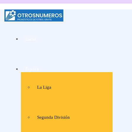
La mejor web de
Pronósticos de fútbol
Inicio
y consejos de apuestas
de expertos
España
La Liga
Segunda División