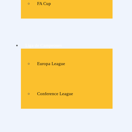
FA Cup
Liga de Campeones
Europa League
Conference League