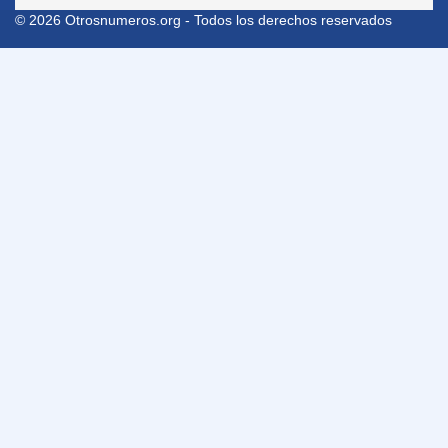
© 2026 Otrosnumeros.org - Todos los derechos reservados