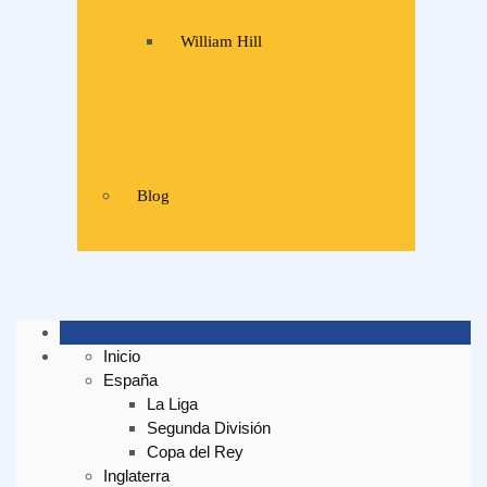
William Hill
Blog
Inicio
España
La Liga
Segunda División
Copa del Rey
Inglaterra