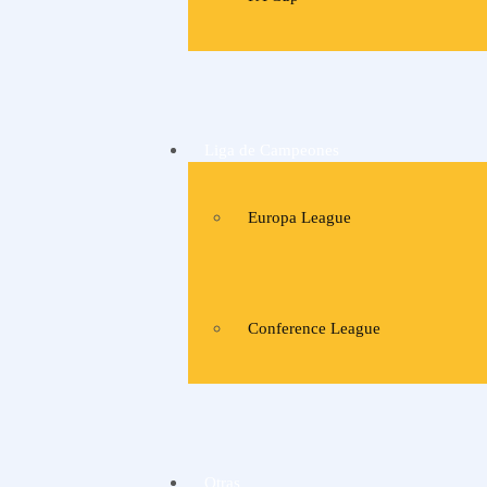
Liga de Campeones
Europa League
Conference League
Otras