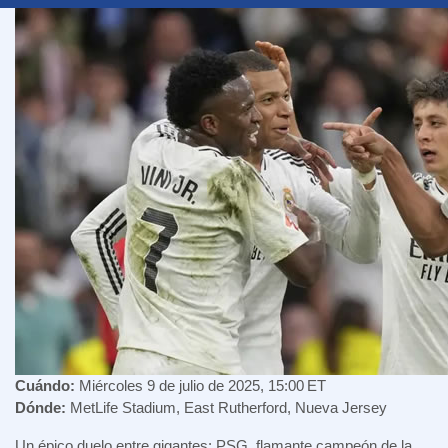
Cuándo:
Miércoles 9 de julio de 2025, 15:00 ET
Dónde:
MetLife Stadium, East Rutherford, Nueva Jersey
Un épico duelo entre gigantes: PSG, flamante campeón de la