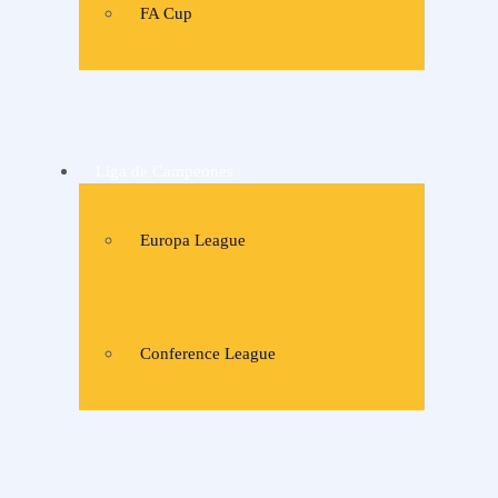
FA Cup
Liga de Campeones
Europa League
Conference League