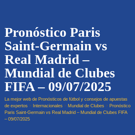
Pronóstico Paris
Saint‑Germain vs
Real Madrid –
Mundial de Clubes
FIFA – 09/07/2025
La mejor web de Pronósticos de fútbol y consejos de apuestas
de expertos
>
Internacionales
>
Mundial de Clubes
>
Pronóstico
Paris Saint‑Germain vs Real Madrid – Mundial de Clubes FIFA
– 09/07/2025