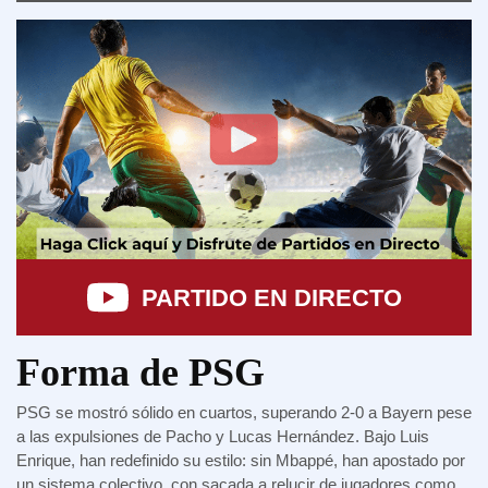
PARTIDO EN DIRECTO
Forma de PSG
PSG se mostró sólido en cuartos, superando 2‑0 a Bayern pese
a las expulsiones de Pacho y Lucas Hernández. Bajo Luis
Enrique, han redefinido su estilo: sin Mbappé, han apostado por
un sistema colectivo, con sacada a relucir de jugadores como