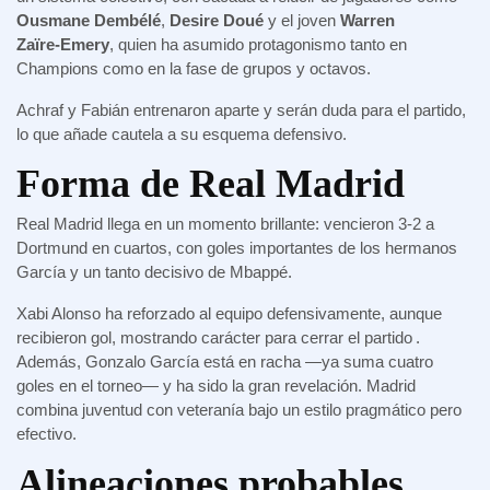
Ousmane Dembélé
,
Desire Doué
y el joven
Warren
Zaïre‑Emery
, quien ha asumido protagonismo tanto en
Champions como en la fase de grupos y octavos.
Achraf y Fabián entrenaron aparte y serán duda para el partido,
lo que añade cautela a su esquema defensivo.
Forma de Real Madrid
Real Madrid llega en un momento brillante: vencieron 3‑2 a
Dortmund en cuartos, con goles importantes de los hermanos
García y un tanto decisivo de Mbappé.
Xabi Alonso ha reforzado al equipo defensivamente, aunque
recibieron gol, mostrando carácter para cerrar el partido .
Además, Gonzalo García está en racha —ya suma cuatro
goles en el torneo— y ha sido la gran revelación. Madrid
combina juventud con veteranía bajo un estilo pragmático pero
efectivo.
Alineaciones probables