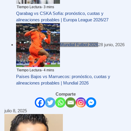
Qarabag vs CSKA Sofía: pronóstico, cuotas y
alineaciones probables | Europa League 2026/27
Mundial Futbol 2026
28 junio, 2026
Países Bajos vs Marruecos: pronóstico, cuotas y
alineaciones probables | Mundial 2026
Comparte
julio 8, 2025