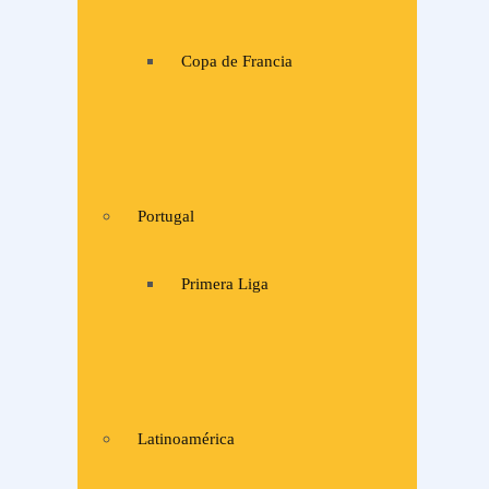
Copa de Francia
Portugal
Primera Liga
Latinoamérica