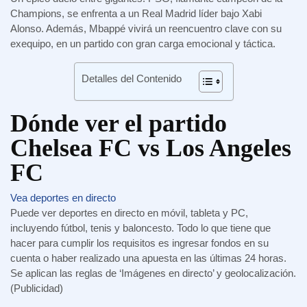
Champions, se enfrenta a un Real Madrid líder bajo Xabi
Alonso. Además, Mbappé vivirá un reencuentro clave con su
exequipo, en un partido con gran carga emocional y táctica.
Detalles del Contenido
Dónde ver el partido
Chelsea FC vs Los Angeles
FC
Vea deportes en directo
Puede ver deportes en directo en móvil, tableta y PC,
incluyendo fútbol, tenis y baloncesto. Todo lo que tiene que
hacer para cumplir los requisitos es ingresar fondos en su
cuenta o haber realizado una apuesta en las últimas 24 horas.
Se aplican las reglas de ‘Imágenes en directo’ y geolocalización.
(Publicidad)