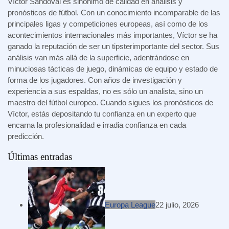
Víctor Sandoval es sinónimo de calidad en análisis y
pronósticos de fútbol. Con un conocimiento incomparable de las
principales ligas y competiciones europeas, así como de los
acontecimientos internacionales más importantes, Víctor se ha
ganado la reputación de ser un tipsterimportante del sector. Sus
análisis van más allá de la superficie, adentrándose en
minuciosas tácticas de juego, dinámicas de equipo y estado de
forma de los jugadores. Con años de investigación y
experiencia a sus espaldas, no es sólo un analista, sino un
maestro del fútbol europeo. Cuando sigues los pronósticos de
Víctor, estás depositando tu confianza en un experto que
encarna la profesionalidad e irradia confianza en cada
predicción.
Últimas entradas
Europa League
22 julio, 2026