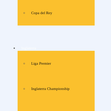
Copa del Rey
Inglaterra
Liga Premier
Inglaterra Championship