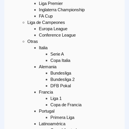
Liga Premier
Inglaterra Championship
FA Cup
Liga de Campeones
Europa League
Conference League
Otras
Italia
Serie A
Copa Italia
Alemania
Bundesliga
Bundesliga 2
DFB Pokal
Francia
Liga 1
Copa de Francia
Portugal
Primera Liga
Latinoamérica