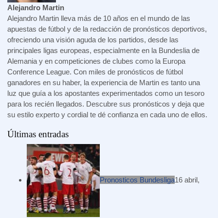
Alejandro Martin
Alejandro Martin lleva más de 10 años en el mundo de las
apuestas de fútbol y de la redacción de pronósticos deportivos,
ofreciendo una visión aguda de los partidos, desde las
principales ligas europeas, especialmente en la Bundeslia de
Alemania y en competiciones de clubes como la Europa
Conference League. Con miles de pronósticos de fútbol
ganadores en su haber, la experiencia de Martin es tanto una
luz que guía a los apostantes experimentados como un tesoro
para los recién llegados. Descubre sus pronósticos y deja que
su estilo experto y cordial te dé confianza en cada uno de ellos.
Últimas entradas
Pronosticos Bundesliga
16 abril,