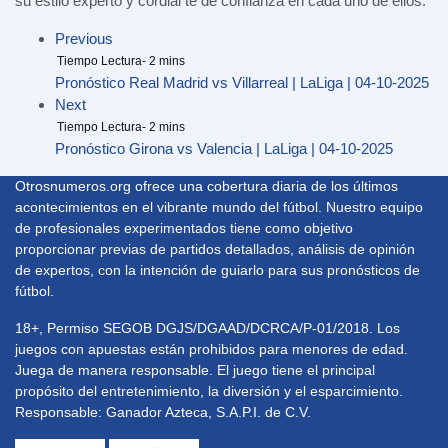
su estilo experto y cordial te dé confianza en cada uno de ellos.
Previous
Pronóstico Real Madrid vs Villarreal | LaLiga | 04‑10‑2025
Next
Pronóstico Girona vs Valencia | LaLiga | 04‑10‑2025
Otrosnumeros.org ofrece una cobertura diaria de los últimos
acontecimientos en el vibrante mundo del fútbol. Nuestro equipo
de profesionales experimentados tiene como objetivo
proporcionar previas de partidos detallados, análisis de opinión
de expertos, con la intención de guiarlo para sus pronósticos de
fútbol.
18+, Permiso SEGOB DGJS/DGAAD/DCRCA/P-01/2018. Los
juegos con apuestas están prohibidos para menores de edad.
Juega de manera responsable. El juego tiene el principal
propósito del entretenimiento, la diversión y el esparcimiento.
Responsable: Ganador Azteca, S.A.P.I. de C.V.