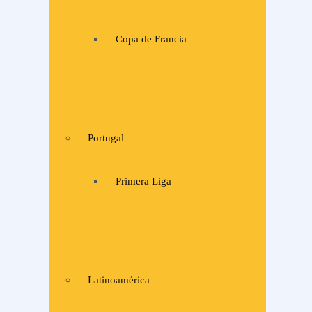
Copa de Francia
Portugal
Primera Liga
Latinoamérica