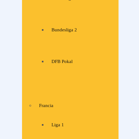
Bundesliga 2
DFB Pokal
Francia
Liga 1