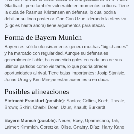
Gladbach, pero también vulnerable en momentos críticos. Tiene
la duda de Rasmus Kristensen en defensa, lo cual podría
debilitar su línea posterior. Con Can Uzun liderando la ofensiva
(5 goles hasta ahora) tiene argumentos para atacar.
Forma de Bayern Munich
Bayern es sólido ofensivamente: genera muchas “big chances”
y ha marcado con regularidad. Aunque su defensa es
generalmente fiable, ha concedido goles en cada uno de sus
últimos partidos como visitante, lo que podría ofrecer
oportunidades al rival.
Tiene bajas importantes: Josip Stanisic,
Jonas Urbig y Kim Min‑jae están ausentes o en duda.
Posibles alineaciones
Eintracht Frankfurt (posible):
Santos; Collins, Koch, Theate,
Brown; Skhiri, Chaïbi; Doan, Uzun, Knauff; Burkardt
Bayern Munich (posible):
Neuer; Boey, Upamecano, Tah,
Laimer; Kimmich, Goretzka; Olise, Gnabry, Díaz; Harry Kane