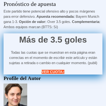
Pronóstico de apuesta
Este partido tiene potencial ofensivo alto y pocos márgenes
para error defensivo.
Apuesta recomendada:
Bayern Munich
gana 1‑3.
Opción de valor:
Over 3.5 goles.
Complementaria:
Ambos equipos marcan (BTTS: Sí)
Más de 3.5 goles
Todas las cuotas que se muestran en esta página eran
correctas en el momento de escribir este artículo y están
sujetas a retirada o cambio en cualquier momento. (publi)
VER CUOTA
z
Profile del Autor