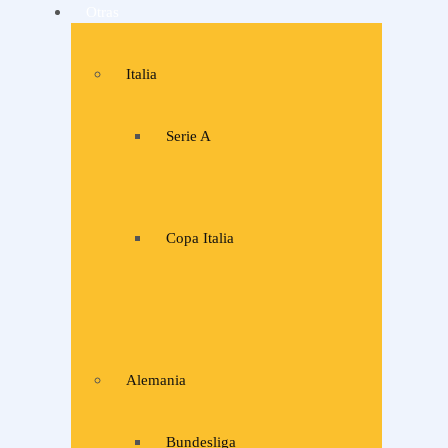
Otras
Italia
Serie A
Copa Italia
Alemania
Bundesliga