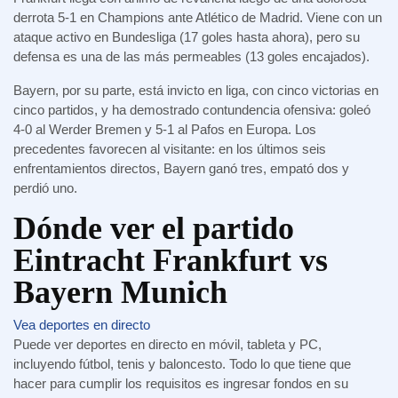
derrota 5‑1 en Champions ante Atlético de Madrid. Viene con un
ataque activo en Bundesliga (17 goles hasta ahora), pero su
defensa es una de las más permeables (13 goles encajados).
Bayern, por su parte, está invicto en liga, con cinco victorias en
cinco partidos, y ha demostrado contundencia ofensiva: goleó
4‑0 al Werder Bremen y 5‑1 al Pafos en Europa. Los
precedentes favorecen al visitante: en los últimos seis
enfrentamientos directos, Bayern ganó tres, empató dos y
perdió uno.
Dónde ver el partido
Eintracht Frankfurt vs
Bayern Munich
Vea deportes en directo
Puede ver deportes en directo en móvil, tableta y PC,
incluyendo fútbol, tenis y baloncesto. Todo lo que tiene que
hacer para cumplir los requisitos es ingresar fondos en su